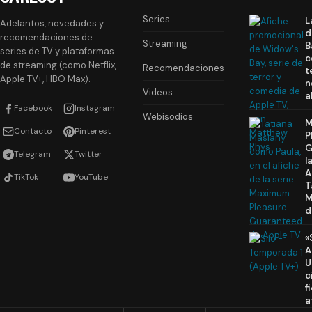
Series
L
Adelantos, novedades y
d
recomendaciones de
Streaming
B
series de TV y plataformas
c
de streaming (como Netflix,
Recomendaciones
t
Apple TV+, HBO Max).
n
Videos
a
Facebook
Instagram
Webisodios
M
Contacto
Pinterest
P
G
Telegram
Twitter
l
A
TikTok
YouTube
T
M
d
«
A
U
c
f
a