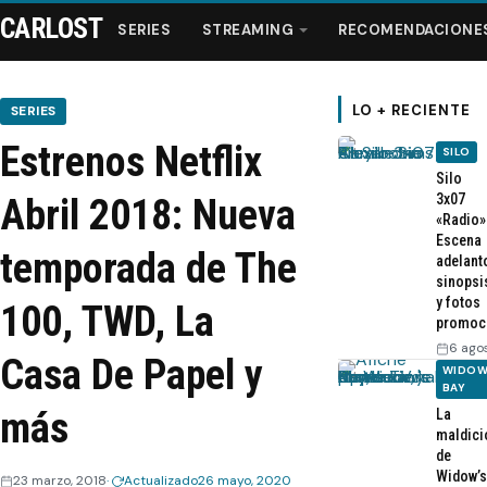
CARLOST
SERIES
STREAMING
RECOMENDACIONE
LO + RECIENTE
SERIES
Estrenos Netflix
SILO
Series
Silo
3x07
Abril 2018: Nueva
«Radio»
Streaming
Escena
temporada de The
adelant
sinopsi
Recomendaciones
y fotos
100, TWD, La
promoc
Videos
6 ago
Casa De Papel y
WIDOW
BAY
Webisodios
más
La
maldici
de
Widow’s
23 marzo, 2018
Actualizado
26 mayo, 2020