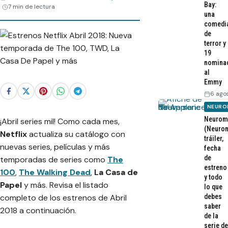
Bay:
7 min de lectura
una
comedi
de
terror y
19
nomina
al
Emmy
6 ago
NEURO
Neurom
¡Abril series mil! Como cada mes,
(Neurom
Netflix
actualiza su catálogo con
tráiler,
nuevas series, películas y más
fecha
de
temporadas de series como
The
estreno
100
,
The Walking Dead
,
La Casa de
y todo
Papel
y más. Revisa el listado
lo que
completo de los estrenos de Abril
debes
saber
2018 a continuación.
de la
serie de