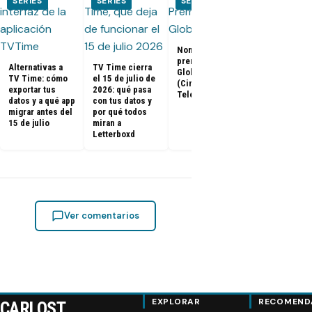
SERIES
SERIES
SERIES
SERIES
El Juego del
Nominados a los
Calamar:
premios Golden
Temporada 2 
Alternativas a
TV Time cierra
Globes 2025
ya tienen fe
TV Time: cómo
el 15 de julio de
(Cine y
de estreno
exportar tus
2026: qué pasa
Televisión)
datos y a qué app
con tus datos y
migrar antes del
por qué todos
15 de julio
miran a
Letterboxd
Ver comentarios
EXPLORAR
RECOMEND
CARLOST