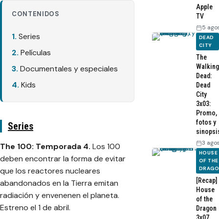
Apple
CONTENIDOS
TV
5 ago
Series
DEAD
CITY
Películas
The
Walking
Documentales y especiales
Dead:
Kids
Dead
City
3x03:
Promo,
fotos y
Series
sinopsi
3 ago
The 100: Temporada 4.
Los 100
HOUSE
deben encontrar la forma de evitar
OF THE
DRAG
que los reactores nucleares
[Recap]
abandonados en la Tierra emitan
House
radiación y envenenen el planeta.
of the
Estreno el 1 de abril.
Dragon
3x07