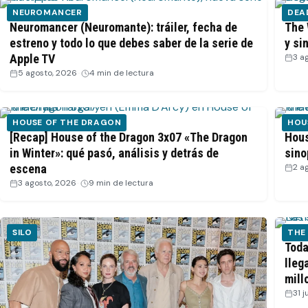
NEUROMANCER
DEA
Neuromancer (Neuromante): tráiler, fecha de
The 
estreno y todo lo que debes saber de la serie de
y si
Apple TV
3 a
5 agosto, 2026
·
4 min de lectura
HOUSE OF THE DRAGON
HOU
[Recap] House of the Dragon 3x07 «The Dragon
Hous
in Winter»: qué pasó, análisis y detrás de
sino
escena
2 a
3 agosto, 2026
·
9 min de lectura
SILO
THE
Toda
lleg
mill
31 j