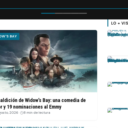
LO + V
OW'S BAY
aldición de Widow’s Bay: una comedia de
or y 19 nominaciones al Emmy
gosto, 2026
·
8 min de lectura