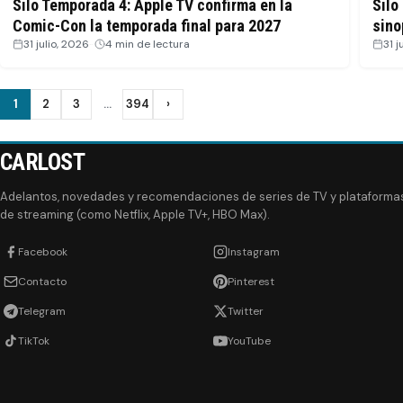
Silo Temporada 4: Apple TV confirma en la
Silo
Comic-Con la temporada final para 2027
sino
31 julio, 2026
·
4 min de lectura
31 j
1
2
3
…
394
›
Ir
Ir
Ir
Ir
Siguiente
a
a
a
a
la
la
la
la
CARLOST
página
página
página
página
Adelantos, novedades y recomendaciones de series de TV y plataforma
de streaming (como Netflix, Apple TV+, HBO Max).
Facebook
Instagram
Contacto
Pinterest
Telegram
Twitter
TikTok
YouTube