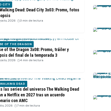
D CITY
Walking Dead: Dead City 3x03: Promo, fotos
nopsis
gosto, 2026
·
3 min de lectura
SE OF THE DRAGON
e of the Dragon 3x08: Promo, tráiler y
psis del final de la temporada 3
gosto, 2026
·
4 min de lectura
 WALKING DEAD
s las series del universo The Walking Dead
an a Netflix en 2027 tras un acuerdo
onario con AMC
ulio, 2026
·
7 min de lectura