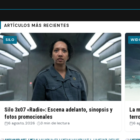
31 julio, 2026
·
7 min de lectura
ARTÍCULOS MÁS RECIENTES
SILO
WID
Silo 3x07 «Radio»: Escena adelanto, sinopsis y
La m
fotos promocionales
terr
6 agosto, 2026
·
3 min de lectura
6 a