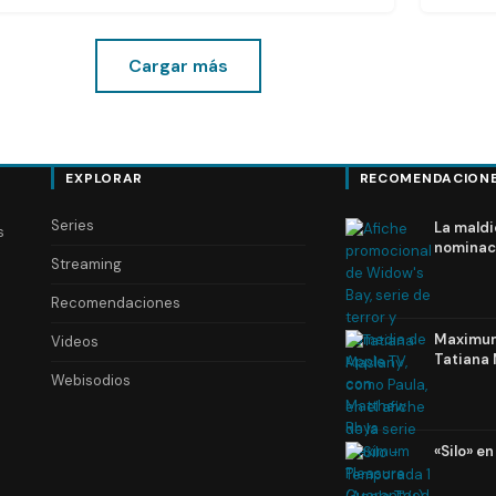
Cargar más
EXPLORAR
RECOMENDACION
Series
La maldi
s
nominac
Streaming
Recomendaciones
Maximum 
Videos
Tatiana 
Webisodios
«Silo» e