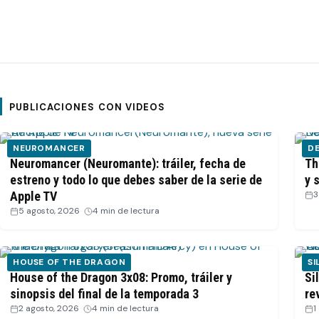
PUBLICACIONES CON VIDEOS
NEUROMANCER
DE
Neuromancer (Neuromante): tráiler, fecha de
Th
estreno y todo lo que debes saber de la serie de
y 
Apple TV
3
5 agosto, 2026
·
4 min de lectura
HOUSE OF THE DRAGON
SI
House of the Dragon 3x08: Promo, tráiler y
Si
sinopsis del final de la temporada 3
re
2 agosto, 2026
·
4 min de lectura
1