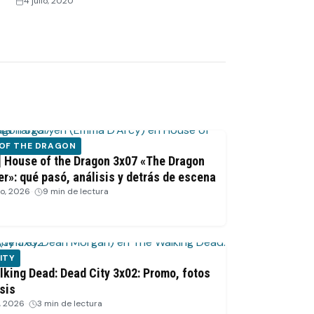
4 julio, 2020
 OF THE DRAGON
] House of the Dragon 3x07 «The Dragon
er»: qué pasó, análisis y detrás de escena
to, 2026
·
9 min de lectura
ITY
king Dead: Dead City 3x02: Promo, fotos
sis
o, 2026
·
3 min de lectura