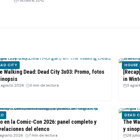
1 octubre, 2012
AD CITY
HOUSE
e Walking Dead: Dead City 3x03: Promo, fotos
[Recap
sinopsis
in Wint
 agosto, 2026
·
3 min de lectura
3 agos
LO
DEAD C
lo en la Comic-Con 2026: panel completo y
The Wal
velaciones del elenco
y sinop
 agosto, 2026
·
7 min de lectura
28 juli