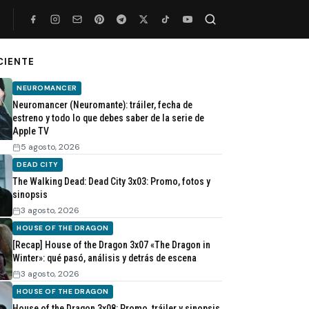
CIENTE
Buscar
NEUROMANCER
Neuromancer (Neuromante): tráiler, fecha de
estreno y todo lo que debes saber de la serie de
Apple TV
5 agosto, 2026
DEAD CITY
The Walking Dead: Dead City 3x03: Promo, fotos y
sinopsis
3 agosto, 2026
HOUSE OF THE DRAGON
[Recap] House of the Dragon 3x07 «The Dragon in
Winter»: qué pasó, análisis y detrás de escena
3 agosto, 2026
HOUSE OF THE DRAGON
House of the Dragon 3x08: Promo, tráiler y sinopsis