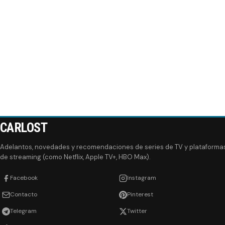
CARLOST
Adelantos, novedades y recomendaciones de series de TV y plataforma
de streaming (como Netflix, Apple TV+, HBO Max).
Facebook
Instagram
Contacto
Pinterest
Telegram
Twitter