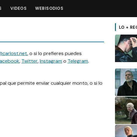
S
VIDEOS
WEBISODIOS
LO + RE
@carlost.net
, o si lo prefieres puedes
acebook
,
Twitter
,
Instagram
o
Telegram
.
ypal que permite enviar cualquier monto, o si lo