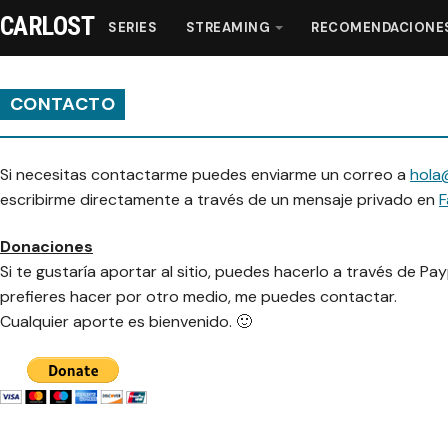
CARLOST
SERIES
STREAMING
RECOMENDACIONE
CONTACTO
Series
Si necesitas contactarme puedes enviarme un correo a
hola
escribirme directamente a través de un mensaje privado en
F
Streaming
Donaciones
Recomendaciones
Si te gustaría aportar al sitio, puedes hacerlo a través de Pa
prefieres hacer por otro medio, me puedes contactar.
Videos
Cualquier aporte es bienvenido. 🙂
Webisodios