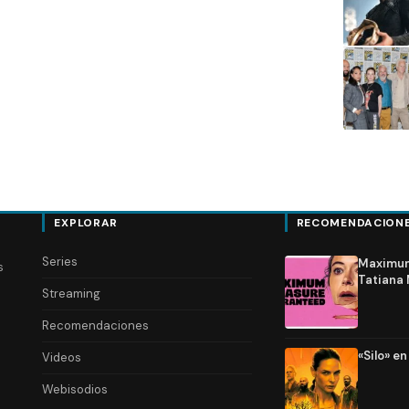
EXPLORAR
RECOMENDACION
Series
Maximum 
s
Tatiana 
Streaming
Recomendaciones
«Silo» e
Videos
Webisodios