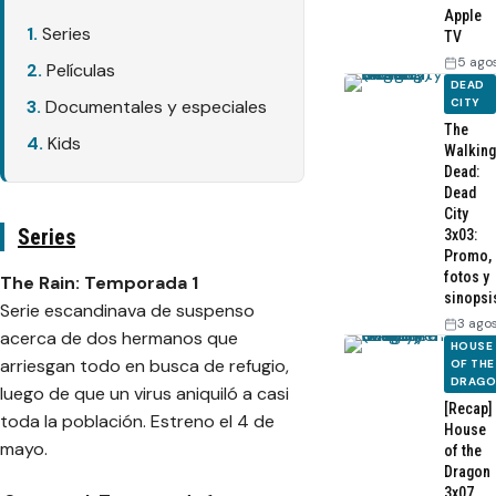
Apple
Series
TV
5 ago
Películas
DEAD
CITY
Documentales y especiales
The
Kids
Walking
Dead:
Dead
City
Series
3x03:
Promo,
fotos y
The Rain: Temporada 1
sinopsi
Serie escandinava de suspenso
3 ago
acerca de dos hermanos que
HOUSE
arriesgan todo en busca de refugio,
OF THE
DRAG
luego de que un virus aniquiló a casi
[Recap]
toda la población. Estreno el 4 de
House
mayo.
of the
Dragon
3x07