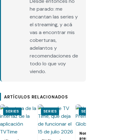
Desde entonces no
he parado: me
encantan las series y
el streaming, y acá
vas a encontrar mis
coberturas,
adelantos y
recomendaciones de
todo lo que voy
viendo.
ARTÍCULOS RELACIONADOS
SERIES
SERIES
SERIES
SERIES
El Juego del
Nominados a los
Calamar:
premios Golden