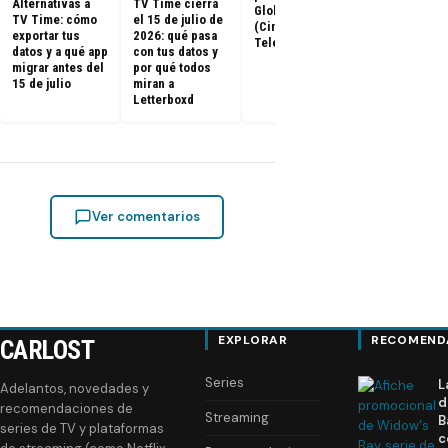
Temporada 2 
Alternativas a
TV Time cierra
Globes 2025
ya tienen fe
TV Time: cómo
el 15 de julio de
(Cine y
de estreno
exportar tus
2026: qué pasa
Televisión)
datos y a qué app
con tus datos y
migrar antes del
por qué todos
15 de julio
miran a
Letterboxd
Ver comentarios
EXPLORAR
RECOMEND
CARLOST
Series
L
Adelantos, novedades y
d
recomendaciones de
Streaming
B
series de TV y plataformas
c