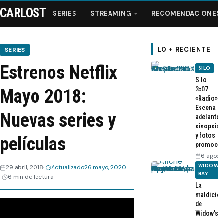
CARLOST
SERIES
STREAMING
RECOMENDACIONE
LO + RECIENTE
SERIES
Estrenos Netflix
SILO
Series
Silo
3x07
Mayo 2018:
«Radio»
Streaming
Escena
Nuevas series y
adelant
sinopsi
Recomendaciones
y fotos
películas
promoc
Videos
6 ago
WIDOW
29 abril, 2018
Actualizado
26 mayo, 2020
BAY
6 min de lectura
Webisodios
La
maldici
de
Widow’s