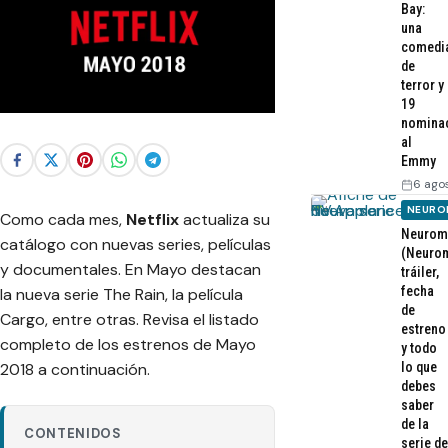
Bay:
una
comedi
de
terror y
19
nomina
al
Emmy
6 ago
NEURO
Como cada mes,
Netflix
actualiza su
Neurom
catálogo con nuevas series, películas
(Neurom
y documentales. En Mayo destacan
tráiler,
fecha
la nueva serie The Rain, la película
de
Cargo, entre otras. Revisa el listado
estreno
completo de los estrenos de Mayo
y todo
lo que
2018 a continuación.
debes
saber
de la
CONTENIDOS
serie de