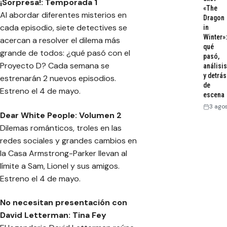
¡Sorpresa!: Temporada 1
«The
Al abordar diferentes misterios en
Dragon
cada episodio, siete detectives se
in
Winter»:
acercan a resolver el dilema más
qué
grande de todos: ¿qué pasó con el
pasó,
Proyecto D? Cada semana se
análisis
y detrás
estrenarán 2 nuevos episodios.
de
Estreno el 4 de mayo.
escena
3 ago
Dear White People: Volumen 2
Dilemas románticos, troles en las
redes sociales y grandes cambios en
la Casa Armstrong-Parker llevan al
límite a Sam, Lionel y sus amigos.
Estreno el 4 de mayo.
No necesitan presentación con
David Letterman: Tina Fey