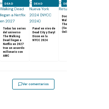
DEAD
DEAD
DEAD
DEAD
Documental The
Walking Dead:
Los últimos
The Return
capítulos de
(Subtitulado
Todas las series
Panel en vivo de
Walking Dea
Online)
del universo
Dead City y Daryl
llegan a Netf
The Walking
Dixon en la
Latinoaméri
Dead llegan a
NYCC 2024
Netflix en 2027
tras un acuerdo
millonario con
AMC
Ver comentarios