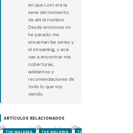
en que Lost era la
serie del momento:
de ahí el nombre.
Desde entonces no
he parado: me
encantan las series y
el streaming, y acá
vas a encontrar mis
coberturas,
adelantos y
recomendaciones de
todo lo que voy
viendo.
ARTÍCULOS RELACIONADOS
THE WALKING
THE WALKING
THE WALKING
THE WALK