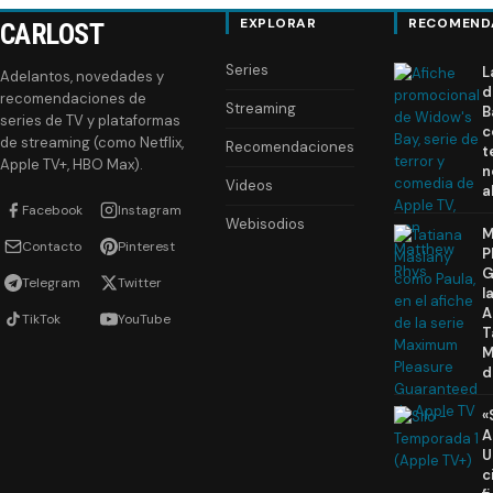
EXPLORAR
RECOMEND
CARLOST
Series
L
Adelantos, novedades y
d
recomendaciones de
Streaming
B
series de TV y plataformas
c
de streaming (como Netflix,
Recomendaciones
t
Apple TV+, HBO Max).
n
Videos
a
Facebook
Instagram
Webisodios
M
Contacto
Pinterest
P
G
Telegram
Twitter
l
A
TikTok
YouTube
T
M
d
«
A
U
c