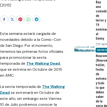
Bay:
una
comedi
de
terror y
19
nomina
Esta semana estará cargada de
al
Emmy
novedades debido a la Comic-Con
6 ago
de San Diego. Por el momento,
NEURO
tenemos las primeras fotos oficiales
Neurom
para promocionar la sexta
(Neurom
temporada de
The Walking Dead
,
tráiler,
que se estrena en Octubre de 2015
fecha
de
en AMC.
estreno
y todo
La sexta temporada de
The Walking
lo que
Dead
se estrenará en Octubre de
debes
saber
este año, sin embargo este Viernes
de la
10 de Julio podremos conocer la
serie de