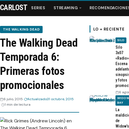
CARLOST
SERIES
STREAMING
RECOMENDACIONE
LO + RECIENTE
THE WALKING DEAD
The Walking Dead
SILO
Series
Silo
3x07
Temporada 6:
«Radio»
Streaming
Escena
Primeras fotos
adelant
sinopsi
Recomendaciones
y fotos
promocionales
promoc
Videos
6 ago
WIDOW
6 julio, 2015
Actualizado
31 octubre, 2015
BAY
1 min de lectura
Webisodios
La
maldici
de
Widow’s