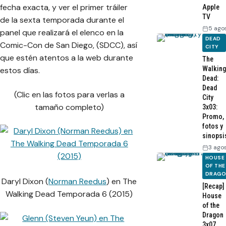
fecha exacta, y ver el primer tráiler
Apple
TV
de la sexta temporada durante el
5 ago
panel que realizará el elenco en la
DEAD
Comic-Con de San Diego, (SDCC), así
CITY
que estén atentos a la web durante
The
Walking
estos días.
Dead:
Dead
(Clic en las fotos para verlas a
City
tamaño completo)
3x03:
Promo,
fotos y
sinopsi
3 ago
HOUSE
OF THE
DRAG
Daryl Dixon (
Norman Reedus
) en The
[Recap]
Walking Dead Temporada 6 (2015)
House
of the
Dragon
3x07