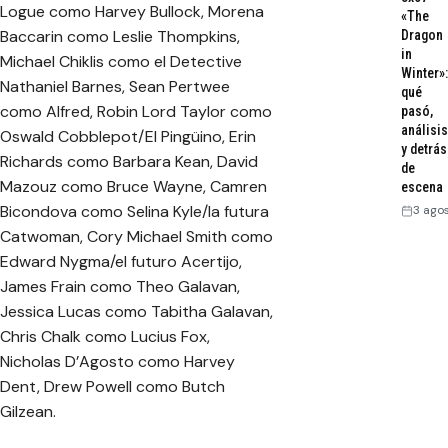
Logue como Harvey Bullock, Morena
«The
Baccarin como Leslie Thompkins,
Dragon
in
Michael Chiklis como el Detective
Winter»:
Nathaniel Barnes, Sean Pertwee
qué
como Alfred, Robin Lord Taylor como
pasó,
análisis
Oswald Cobblepot/El Pingüino, Erin
y detrás
Richards como Barbara Kean, David
de
Mazouz como Bruce Wayne, Camren
escena
Bicondova como Selina Kyle/la futura
3 ago
Catwoman, Cory Michael Smith como
Edward Nygma/el futuro Acertijo,
James Frain como Theo Galavan,
Jessica Lucas como Tabitha Galavan,
Chris Chalk como Lucius Fox,
Nicholas D’Agosto como Harvey
Dent, Drew Powell como Butch
Gilzean.