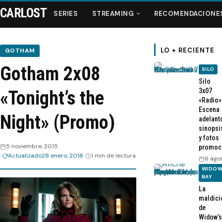
CARLOST
SERIES
STREAMING
RECOMENDACIONE
LO + RECIENTE
GOTHAM
Gotham 2x08
SILO
Series
Silo
3x07
«Tonight’s the
«Radio»
Streaming
Escena
Night» (Promo)
adelant
sinopsi
Recomendaciones
y fotos
5 noviembre, 2015
promoc
Actualizado
28 enero, 2018
1 min de lectura
Videos
6 ago
WIDOW
BAY
Webisodios
La
maldici
de
Widow’s