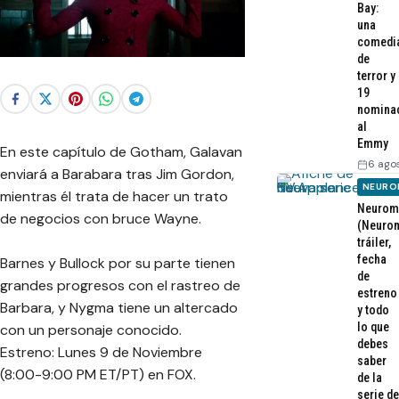
Bay:
una
comedi
de
terror y
19
nomina
al
Emmy
En este capítulo de Gotham, Galavan
6 ago
enviará a Barabara tras Jim Gordon,
NEURO
mientras él trata de hacer un trato
Neurom
de negocios con bruce Wayne.
(Neurom
tráiler,
fecha
Barnes y Bullock por su parte tienen
de
grandes progresos con el rastreo de
estreno
Barbara, y Nygma tiene un altercado
y todo
lo que
con un personaje conocido.
debes
Estreno: Lunes 9 de Noviembre
saber
(8:00-9:00 PM ET/PT) en FOX.
de la
serie de