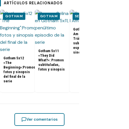
ARTÍCULOS RELACIONADOS
GOTHAM
GOTHAM
SERIES
GOTHAM
Gotham 5x10 «I
Am Bane»:
Tráiler
subtitulado en
español, fotos y
Gotham 5x11
sinopsis
«They Did
Gotham 5x12
Gotham
What?»: Promos
«The
Temporada 5
subtituladas,
Beginning»:Promos,
Tráiler y
fotos y sinopsis
fotos y sinopsis
detalles
del final de la
revelados en
serie
Comic-Con d
NY
Ver comentarios