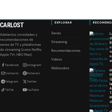
EXPLORAR
RECOMEND
CARLOST
Series
L
Adelantos, novedades y
d
recomendaciones de
Streaming
B
series de TV y plataformas
c
de streaming (como Netflix,
Recomendaciones
t
Apple TV+, HBO Max).
n
Videos
a
Facebook
Instagram
Webisodios
M
Contacto
Pinterest
P
G
Telegram
Twitter
l
A
TikTok
YouTube
T
M
d
«