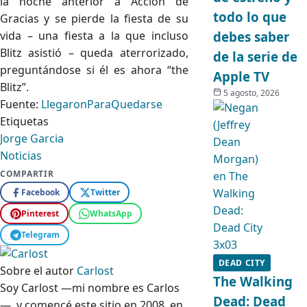
la noche anterior a Acción de
todo lo que
Gracias y se pierde la fiesta de su
vida – una fiesta a la que incluso
debes saber
Blitz asistió – queda aterrorizado,
de la serie de
preguntándose si él es ahora “the
Apple TV
Blitz”.
5 agosto, 2026
Fuente:
LlegaronParaQuedarse
Etiquetas
Jorge Garcia
Noticias
COMPARTIR
Facebook
Twitter
Pinterest
WhatsApp
Telegram
DEAD CITY
Sobre el autor
Carlost
The Walking
Soy Carlost —mi nombre es Carlos
Dead: Dead
—, y comencé este sitio en 2008, en