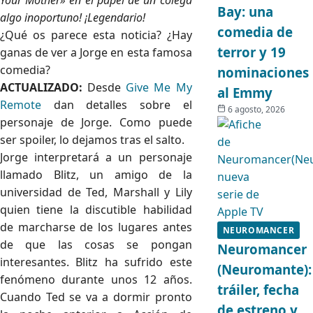
Your Mother» en el papel de un colega
Bay: una
algo inoportuno! ¡Legendario!
comedia de
¿Qué os parece esta noticia? ¿Hay
terror y 19
ganas de ver a Jorge en esta famosa
comedia?
nominaciones
ACTUALIZADO:
Desde
Give Me My
al Emmy
Remote
dan detalles sobre el
6 agosto, 2026
personaje de Jorge. Como puede
ser spoiler, lo dejamos tras el salto.
Jorge interpretará a un personaje
llamado Blitz, un amigo de la
universidad de Ted, Marshall y Lily
quien tiene la discutible habilidad
de marcharse de los lugares antes
NEUROMANCER
de que las cosas se pongan
Neuromancer
interesantes. Blitz ha sufrido este
(Neuromante):
fenómeno durante unos 12 años.
tráiler, fecha
Cuando Ted se va a dormir pronto
de estreno y