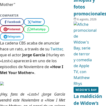
fotos
promocionale
COMPARTIR
6 agosto, 2026
Facebook
Twitter
Pinterest
WhatsApp
Telegram
La cadena CBS acaba de anunciar
hace un rato, a través de su
Twitter
,
que el actor
Jorge García
(Hurley en
«Lost») aparecerá en uno de los
episodios de Noviembre de
«How I
Met Your Mother»
.
WIDOW'S BAY
¡Hey, fans de «Lost»! ¡Jorge García
La maldición
vendrá este Noviembre a «How I Met
de Widow’s