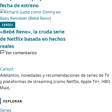
fecha de estreno
SERIES
«Bebé Reno», la cruda serie
de Netflix basada en hechos
reales
Ver comentarios
Carlost
Adelantos, novedades y recomendaciones de series de TV
y plataformas de streaming (como Netflix, Apple TV+, HBO
Max).
cebook
Instagram
Contacto
Pinterest
Telegram
Twitter
TikTok
YouTube
EXPLORAR
Series