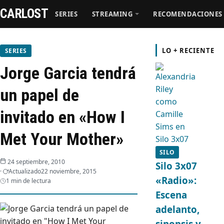
CARLOST
SERIES
STREAMING
RECOMENDACIONES
Series
LO + RECIENTE
SERIES
Jorge Garcia tendrá
Streaming
un papel de
Recomendaciones
invitado en «How I
Videos
Met Your Mother»
SILO
Webisodios
24 septiembre, 2010
Silo 3x07
Actualizado
22 noviembre, 2015
«Radio»:
1 min de lectura
Escena
adelanto,
sinopsis y