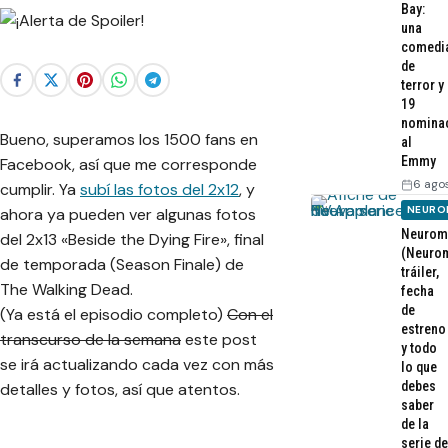
Bay:
una
comedi
de
terror y
19
nomina
Bueno, superamos los 1500 fans en
al
Emmy
Facebook, así que me corresponde
6 ago
cumplir. Ya
subí las fotos del 2x12
, y
NEURO
ahora ya pueden ver algunas fotos
Neurom
del 2x13 «Beside the Dying Fire», final
(Neurom
de temporada (Season Finale) de
tráiler,
The Walking Dead.
fecha
de
(Ya está el episodio completo)
Con el
estreno
transcurso de la semana
este post
y todo
se irá actualizando cada vez con más
lo que
debes
detalles y fotos, así que atentos.
saber
de la
serie de