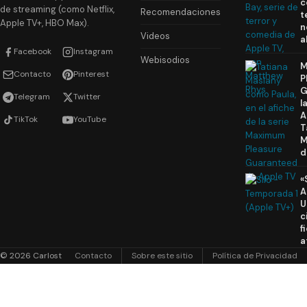
c
de streaming (como Netflix,
Recomendaciones
t
Apple TV+, HBO Max).
n
Videos
a
Facebook
Instagram
Webisodios
M
Contacto
Pinterest
P
G
Telegram
Twitter
l
A
TikTok
YouTube
T
M
d
«
A
U
c
f
a
© 2026 Carlost
Contacto
Sobre este sitio
Política de Privacidad