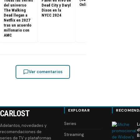
Todas las series
Panel en vivo de
Latinoaméri
Online)
del universo
Dead City y Daryl
The Walking
Dixon en la
Dead llegan a
NYCC 2024
Netflix en 2027
tras un acuerdo
millonario con
AMC
Ver comentarios
EXPLORAR
RECOMEND
CARLOST
Series
L
Adelantos, novedades y
d
recomendaciones de
Streaming
B
series de TV y plataformas