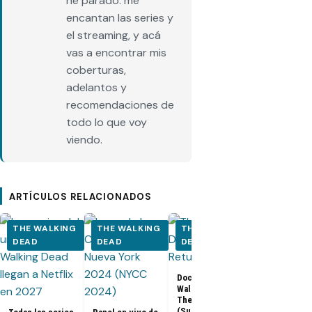
he parado: me
encantan las series y
el streaming, y acá
vas a encontrar mis
coberturas,
adelantos y
recomendaciones de
todo lo que voy
viendo.
ARTÍCULOS RELACIONADOS
THE WALKING
THE WALKING
THE WALKING
THE WALK
DEAD
DEAD
DEAD
DEAD
Los últimos
Documental The
capítulos de
Walking Dead:
Walking Dea
The Return
llegan a Netf
(Subtitulado