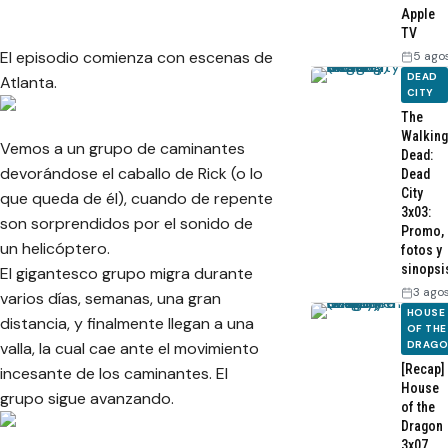
Apple
TV
El episodio comienza con escenas de
5 ago
DEAD
Atlanta.
CITY
The
Walking
Vemos a un grupo de caminantes
Dead:
devorándose el caballo de Rick (o lo
Dead
City
que queda de él), cuando de repente
3x03:
son sorprendidos por el sonido de
Promo,
un helicóptero.
fotos y
sinopsi
El gigantesco grupo migra durante
3 ago
varios días, semanas, una gran
HOUSE
distancia, y finalmente llegan a una
OF THE
DRAG
valla, la cual cae ante el movimiento
[Recap]
incesante de los caminantes. El
House
grupo sigue avanzando.
of the
Dragon
3x07