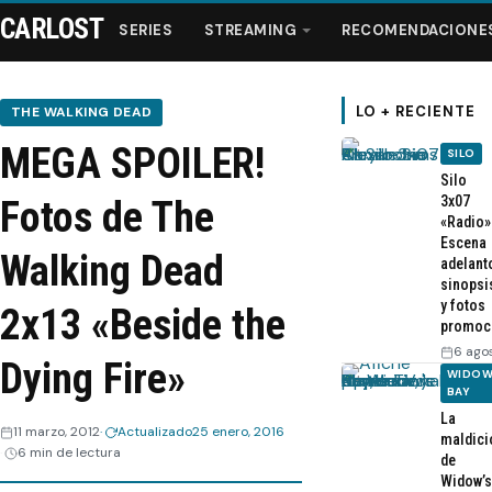
CARLOST
SERIES
STREAMING
RECOMENDACIONE
LO + RECIENTE
THE WALKING DEAD
MEGA SPOILER!
SILO
Series
Silo
3x07
Fotos de The
«Radio»
Streaming
Escena
Walking Dead
adelant
sinopsi
Recomendaciones
y fotos
2x13 «Beside the
promoc
Videos
6 ago
Dying Fire»
WIDOW
BAY
Webisodios
La
11 marzo, 2012
Actualizado
25 enero, 2016
maldici
6 min de lectura
de
Widow’s