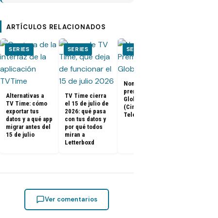
ARTÍCULOS RELACIONADOS
SERIES
SERIES
SERIES
SERIES
El Juego del
Nominados a los
Calamar:
premios Golden
Temporada 2 
Alternativas a
TV Time cierra
Globes 2025
ya tienen fe
TV Time: cómo
el 15 de julio de
(Cine y
de estreno
exportar tus
2026: qué pasa
Televisión)
datos y a qué app
con tus datos y
migrar antes del
por qué todos
15 de julio
miran a
Letterboxd
Ver comentarios