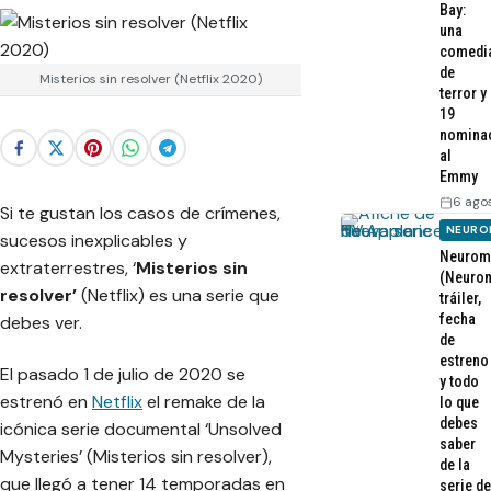
Bay:
una
comedi
de
Misterios sin resolver (Netflix 2020)
terror y
19
nomina
al
Emmy
6 ago
Si te gustan los casos de crímenes,
NEURO
sucesos inexplicables y
Neurom
extraterrestres, ‘
Misterios sin
(Neurom
resolver’
(Netflix) es una serie que
tráiler,
fecha
debes ver.
de
estreno
El pasado 1 de julio de 2020 se
y todo
estrenó en
Netflix
el remake de la
lo que
debes
icónica serie documental
‘Unsolved
saber
Mysteries’ (Misterios sin resolver),
de la
que llegó a tener 14 temporadas en
serie de