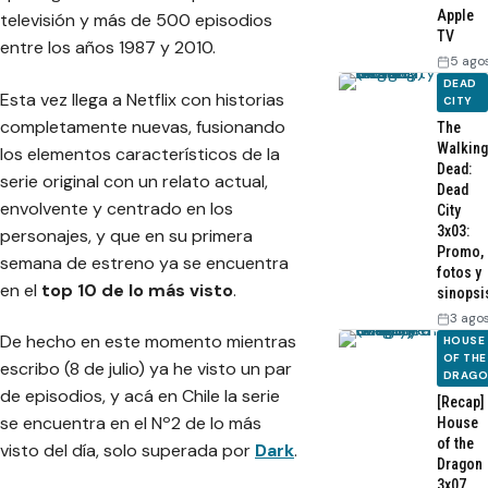
Apple
televisión y más de 500 episodios
TV
entre los años 1987 y 2010.
5 ago
DEAD
Esta vez llega a Netflix con historias
CITY
completamente nuevas, fusionando
The
Walking
los elementos característicos de la
Dead:
serie original con un relato actual,
Dead
envolvente y centrado en los
City
3x03:
personajes, y que en su primera
Promo,
semana de estreno ya se encuentra
fotos y
en el
top 10 de lo más visto
.
sinopsi
3 ago
De hecho en este momento mientras
HOUSE
OF THE
escribo (8 de julio) ya he visto un par
DRAG
de episodios, y acá en Chile la serie
[Recap]
se encuentra en el Nº2 de lo más
House
of the
visto del día, solo superada por
Dark
.
Dragon
3x07