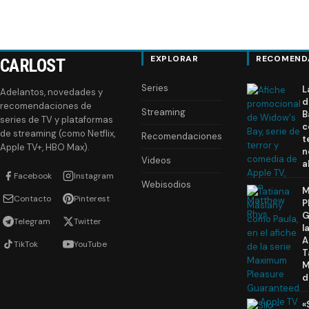
EXPLORAR
RECOMEND
CARLOST
Series
L
Adelantos, novedades y
d
recomendaciones de
Streaming
B
series de TV y plataformas
c
de streaming (como Netflix,
Recomendaciones
t
Apple TV+, HBO Max).
n
Videos
a
Facebook
Instagram
Webisodios
M
Contacto
Pinterest
P
G
Telegram
Twitter
l
A
TikTok
YouTube
T
M
d
«