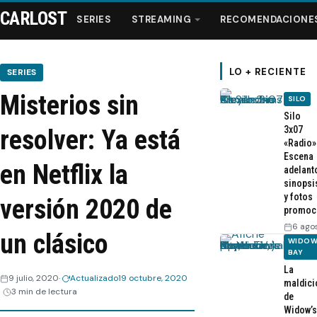
CARLOST
SERIES
STREAMING
RECOMENDACIONE
LO + RECIENTE
SERIES
Misterios sin
SILO
Series
Silo
3x07
resolver: Ya está
«Radio»
Streaming
Escena
en Netflix la
adelant
sinopsi
Recomendaciones
y fotos
versión 2020 de
promoc
Videos
6 ago
un clásico
WIDOW
BAY
Webisodios
La
9 julio, 2020
Actualizado
19 octubre, 2020
maldici
3 min de lectura
de
Widow’s