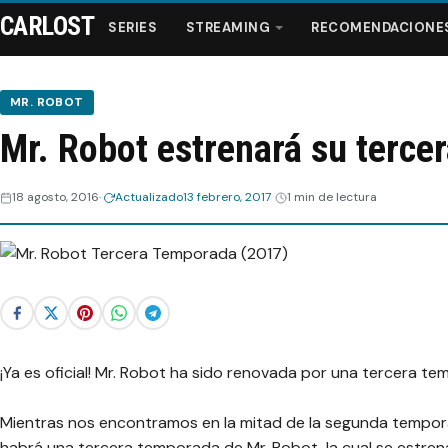
CARLOST
SERIES
STREAMING
RECOMENDACIONE
MR. ROBOT
Mr. Robot estrenará su terce
Series
18 agosto, 2016
Actualizado
13 febrero, 2017
1 min de lectura
Streaming
Recomendaciones
Videos
¡Ya es oficial! Mr. Robot ha sido renovada por una tercera t
Webisodios
Mientras nos encontramos en la mitad de la segunda tempor
habrá una tercera temporada de Mr. Robot, la cual se estrena