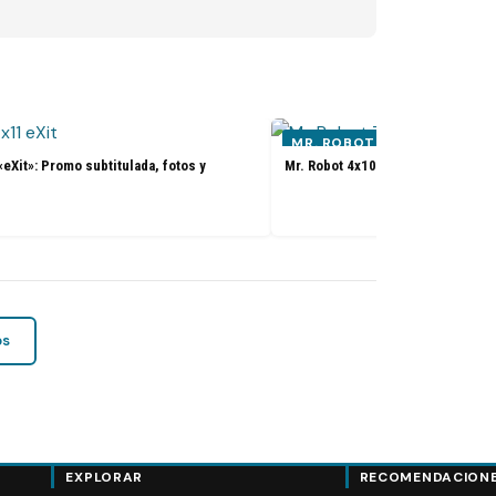
MR. ROBOT
«eXit»: Promo subtitulada, fotos y
Mr. Robot 4x10 «Gone»: Promo y s
os
EXPLORAR
RECOMENDACION