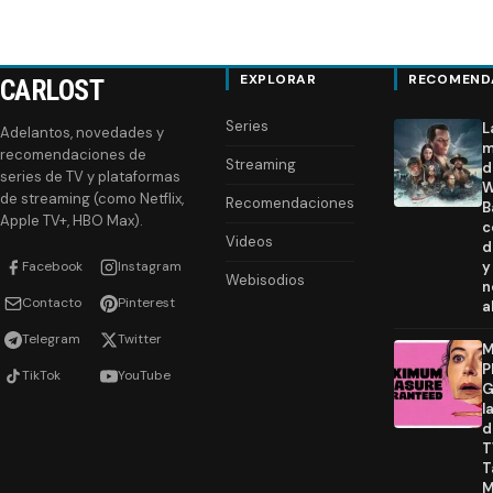
EXPLORAR
RECOMEND
CARLOST
Series
L
Adelantos, novedades y
m
recomendaciones de
Streaming
d
series de TV y plataformas
W
de streaming (como Netflix,
Recomendaciones
B
Apple TV+, HBO Max).
c
Videos
d
Facebook
Instagram
y
Webisodios
n
Contacto
Pinterest
a
Telegram
Twitter
M
P
TikTok
YouTube
G
l
d
T
T
M