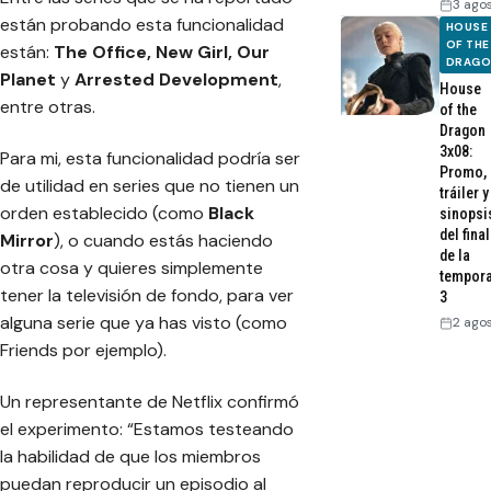
3 ago
están probando esta funcionalidad
HOUSE
OF THE
están:
The Office,
New Girl,
Our
DRAG
Planet
y
Arrested Development
,
House
entre otras.
of the
Dragon
3x08:
Para mi, esta funcionalidad podría ser
Promo,
de utilidad en series que no tienen un
tráiler y
orden establecido (como
Black
sinopsi
del final
Mirror
), o cuando estás haciendo
de la
otra cosa y quieres simplemente
tempor
tener la televisión de fondo, para ver
3
alguna serie que ya has visto (como
2 ago
Friends por ejemplo).
Un representante de Netflix confirmó
el experimento: “
Estamos testeando
la habilidad de que los miembros
puedan reproducir un episodio al