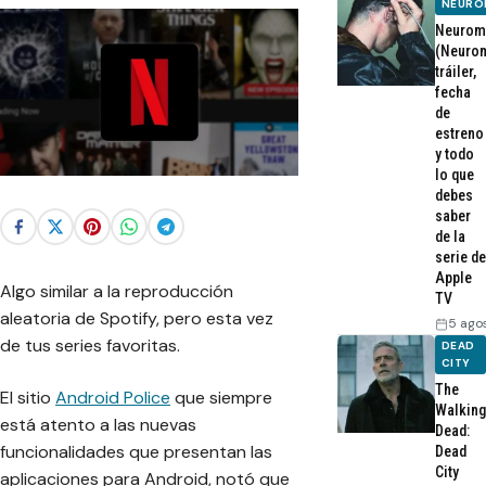
NEURO
Neurom
(Neurom
tráiler,
fecha
de
estreno
y todo
lo que
debes
saber
de la
serie de
Apple
Algo similar a la reproducción
TV
aleatoria de Spotify, pero esta vez
5 ago
de tus series favoritas.
DEAD
CITY
The
El sitio
Android Police
que siempre
Walking
está atento a las nuevas
Dead:
funcionalidades que presentan las
Dead
City
aplicaciones para Android, notó que