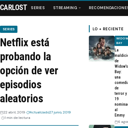
CARLOST
SERIES
STREAMING
RECOMENDACIONE
LO + RECIENTE
SERIES
Netflix está
WIDOW
Series
BAY
La
probando la
maldici
Streaming
de
Widow’s
opción de ver
Bay:
Recomendaciones
una
episodios
comedi
de
Videos
terror y
aleatorios
19
nomina
Webisodios
al
22 abril, 2019
Actualizado
27 junio, 2019
Emmy
1 min de lectura
6 ago