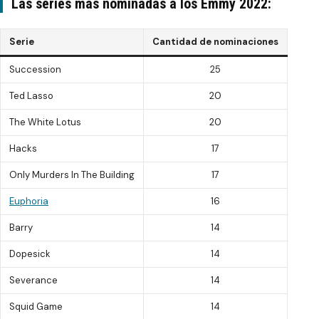
Las series más nominadas a los Emmy 2022:
Serie
Cantidad de nominaciones
Succession
25
Ted Lasso
20
The White Lotus
20
Hacks
17
Only Murders In The Building
17
Euphoria
16
Barry
14
Dopesick
14
Severance
14
Squid Game
14