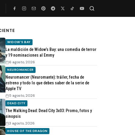
Buscar
CIENTE
WIDOW'S BAY
La maldición de Widow’s Bay: una comedia de terror
y 19 nominaciones al Emmy
6 agosto, 2026
NEUROMANCER
Neuromancer (Neuromante): tráiler, fecha de
estreno y todo lo que debes saber de la serie de
Apple TV
5 agosto, 2026
DEAD CITY
The Walking Dead: Dead City 3x03: Promo, fotos y
sinopsis
3 agosto, 2026
HOUSE OF THE DRAGON