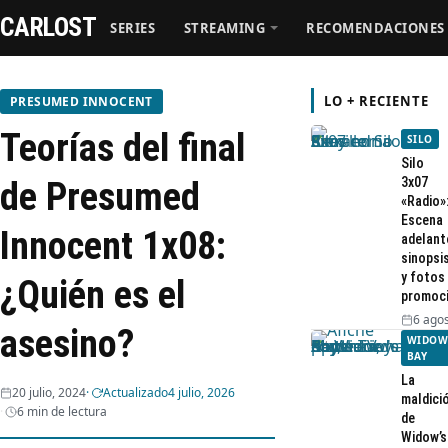
CARLOST
SERIES
STREAMING
RECOMENDACIONES
LO + RECIENTE
PRESUMED INNOCENT
Teorías del final
SILO
Series
Silo
3x07
de Presumed
«Radio»
Streaming
Escena
Innocent 1x08:
adelant
sinopsi
Recomendaciones
y fotos
¿Quién es el
promoc
Videos
6 agos
asesino?
WIDOW
BAY
Webisodios
La
20 julio, 2024
Actualizado
4 julio, 2026
maldici
6 min de lectura
de
Widow’s