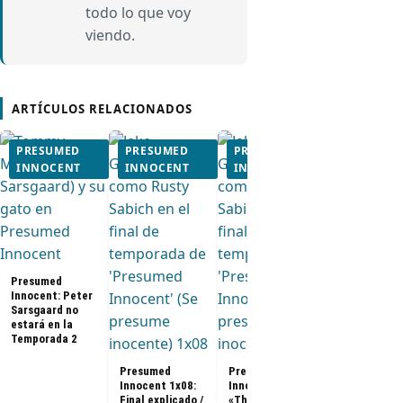
todo lo que voy
viendo.
ARTÍCULOS RELACIONADOS
PRESUMED
PRESUMED
PRESUMED
PRESUME
INNOCENT
INNOCENT
INNOCENT
INNOCEN
Presumed
Innocent (S
presume
inocente)
tendrá
Temporada 
Presumed
Innocent: Peter
Sarsgaard no
estará en la
Temporada 2
Presumed
Presumed
Innocent 1x08:
Innocent 1x08
Final explicado /
«The Verdict»: