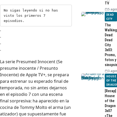
TV
5 agos
No sigas leyendo si no has 
DEAD
visto los primeros 7 
CITY
episodios.
The
.
Walking
Dead:
.
Dead
.
City
.
3x03:
Promo,
fotos y
La serie Presumed Innocent (Se
sinopsi
presume inocente / Presunto
3 agos
Inocente) de Apple TV+, se prepara
HOUSE
para estrenar su esperado final de
OF THE
DRAGO
temporada, no sin antes dejarnos
[Recap]
en el episodio 7 con una escena
House
final sorpresiva: ha aparecido en la
of the
Dragon
cocina de Tommy Molto el arma (un
3x07
atizador) que supuestamente fue
«The