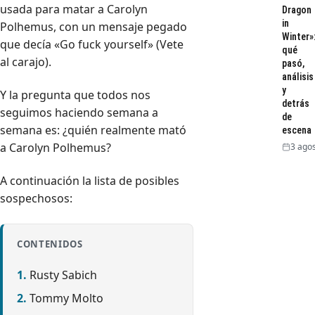
usada para matar a Carolyn
Dragon
in
Polhemus, con un mensaje pegado
Winter»
que decía «Go fuck yourself» (Vete
qué
al carajo).
pasó,
análisis
y
Y la pregunta que todos nos
detrás
seguimos haciendo semana a
de
semana es: ¿quién realmente mató
escena
a Carolyn Polhemus?
3 agos
A continuación la lista de posibles
sospechosos:
CONTENIDOS
Rusty Sabich
Tommy Molto