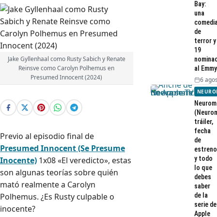
Bay:
una
comedi
de
terror y
19
Jake Gyllenhaal como Rusty Sabich y Renate
nominac
Reinsve como Carolyn Polhemus en
al Emmy
Presumed Innocent (2024)
6 agos
NEURO
Neurom
(Neurom
tráiler,
fecha
Previo al episodio final de
de
Presumed Innocent (Se Presume
estreno
y todo
Inocente)
1x08 «El veredicto», estas
lo que
son algunas teorías sobre quién
debes
mató realmente a Carolyn
saber
Polhemus. ¿Es Rusty culpable o
de la
serie de
inocente?
Apple