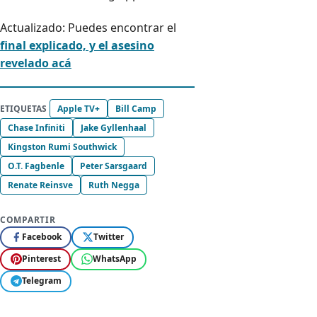
Actualizado: Puedes encontrar el
final explicado, y el asesino
revelado acá
ETIQUETAS
Apple TV+
Bill Camp
Chase Infiniti
Jake Gyllenhaal
Kingston Rumi Southwick
O.T. Fagbenle
Peter Sarsgaard
Renate Reinsve
Ruth Negga
COMPARTIR
Facebook
Twitter
Pinterest
WhatsApp
Telegram