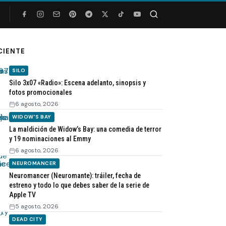
Buscar
CIENTE
SILO
Silo 3x07 «Radio»: Escena adelanto, sinopsis y
fotos promocionales
6 agosto, 2026
WIDOW'S BAY
La maldición de Widow’s Bay: una comedia de terror
y 19 nominaciones al Emmy
6 agosto, 2026
NEUROMANCER
Neuromancer (Neuromante): tráiler, fecha de
estreno y todo lo que debes saber de la serie de
Apple TV
5 agosto, 2026
DEAD CITY