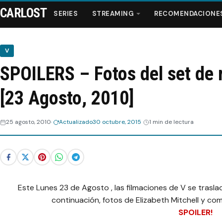
CARLOST
SERIES
STREAMING
RECOMENDACIONE
V
SPOILERS – Fotos del set de 
Series
[23 Agosto, 2010]
Streaming
25 agosto, 2010
Actualizado
30 octubre, 2015
1 min de lectura
Recomendaciones
Videos
Webisodios
Este Lunes 23 de Agosto , las filmaciones de V se trasla
continuación, fotos de Elizabeth Mitchell y co
SPOILER!