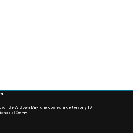
Season Finale [Sneak
V
FOTOS Promocionales – V 2x10 «Mother’s Day» [Se
Finale]
ES
ción de Widow’s Bay: una comedia de terror y 19
iones al Emmy