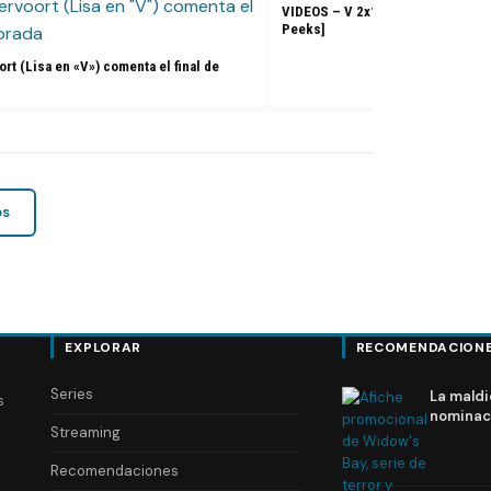
VIDEOS – V 2x10 «Mother’s Day» 
Peeks]
rt (Lisa en «V») comenta el final de
os
EXPLORAR
RECOMENDACION
Series
La maldi
s
nominac
Streaming
Recomendaciones