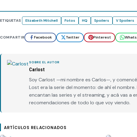
ETIQUETAS
Elizabeth Mitchell
Fotos
HQ
Spoilers
V Spoilers
COMPARTIR
Facebook
Twitter
Pinterest
Whats
SOBRE EL AUTOR
Carlost
Soy Carlost —mi nombre es Carlos—, y comencé 
Lost era la serie del momento: de ahí el nombr
encantan las series y el streaming, y acá vas a 
recomendaciones de todo lo que voy viendo.
ARTÍCULOS RELACIONADOS