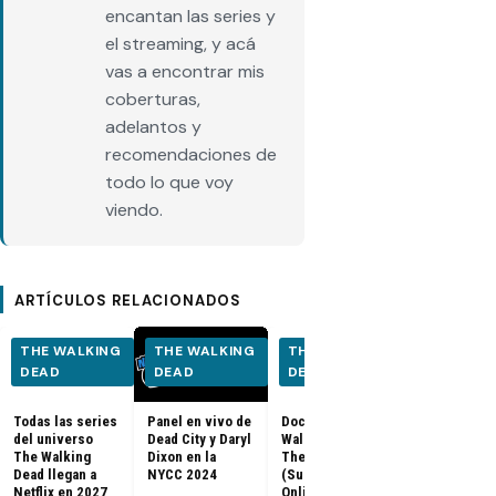
encantan las series y
el streaming, y acá
vas a encontrar mis
coberturas,
adelantos y
recomendaciones de
todo lo que voy
viendo.
ARTÍCULOS RELACIONADOS
THE WALKING
THE WALKING
THE WALKING
THE WALK
DEAD
DEAD
DEAD
DEAD
Todas las series
Panel en vivo de
Documental The
Los últimos
del universo
Dead City y Daryl
Walking Dead:
capítulos de
The Walking
Dixon en la
The Return
Walking Dea
Dead llegan a
NYCC 2024
(Subtitulado
llegan a Netf
Netflix en 2027
Online)
Latinoaméri