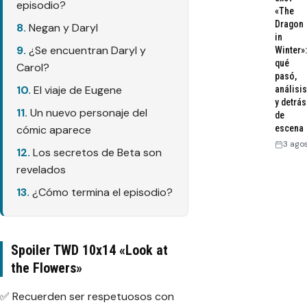
episodio?
«The
Dragon
Negan y Daryl
in
¿Se encuentran Daryl y
Winter»:
qué
Carol?
pasó,
El viaje de Eugene
análisis
y detrás
Un nuevo personaje del
de
escena
cómic aparece
3 ago
Los secretos de Beta son
revelados
¿Cómo termina el episodio?
Spoiler TWD 10x14 «Look at
the Flowers»
✅ Recuerden ser respetuosos con