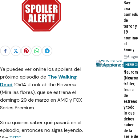
Bay:
una
comedi
de
terror y
19
nomina
al
Emmy
6 ago
NEURO
Ya puedes ver online los spoilers del
Neurom
próximo episodio de
The Walking
(Neurom
tráiler,
Dead
10x14 «Look at the Flowers»
fecha
(Mira las flores), que se estrena el
de
domingo 29 de marzo en AMC y FOX
estreno
Series Premium.
y todo
lo que
debes
Si no quieres saber qué pasará en el
saber
episodio, entonces no sigas leyendo.
de la
serie de
Vía:
TSDF