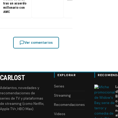
tras un acuerdo
millonario con
AMC
Ver comentarios
EXPLORAR
RECOMEND
CARLOST
Series
L
Adelantos, novedades y
d
recomendaciones de
Streaming
B
series de TV y plataformas
c
de streaming (como Netflix,
Recomendaciones
t
Apple TV+, HBO Max).
n
Videos
a