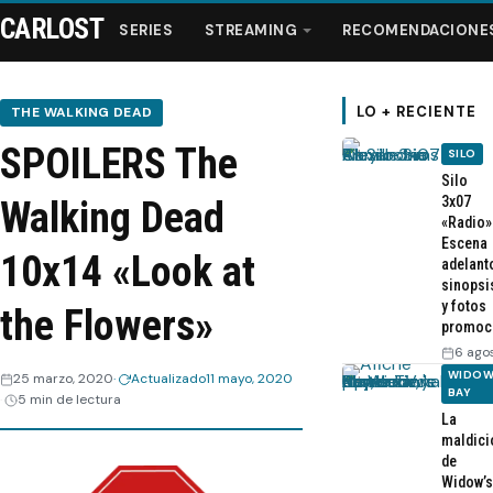
CARLOST
SERIES
STREAMING
RECOMENDACIONE
LO + RECIENTE
THE WALKING DEAD
SPOILERS The
SILO
Series
Silo
3x07
Walking Dead
«Radio»
Streaming
Escena
10x14 «Look at
adelant
sinopsi
Recomendaciones
y fotos
the Flowers»
promoc
Videos
6 ago
WIDOW
25 marzo, 2020
Actualizado
11 mayo, 2020
BAY
5 min de lectura
Webisodios
La
maldici
de
Widow’s