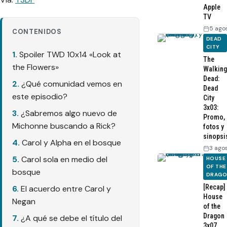
Apple
TV
5 ago
CONTENIDOS
DEAD
CITY
Spoiler TWD 10x14 «Look at
The
the Flowers»
Walking
Dead:
¿Qué comunidad vemos en
Dead
este episodio?
City
3x03:
¿Sabremos algo nuevo de
Promo,
Michonne buscando a Rick?
fotos y
sinopsi
Carol y Alpha en el bosque
3 ago
Carol sola en medio del
HOUSE
OF THE
bosque
DRAG
[Recap]
El acuerdo entre Carol y
House
Negan
of the
Dragon
¿A qué se debe el título del
3x07