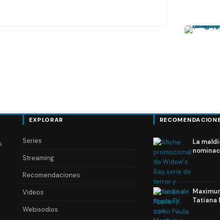
EXPLORAR
RECOMENDACION
Series
La maldi
s
nominac
Streaming
Recomendaciones
Maximum 
Videos
Tatiana 
Webisodios