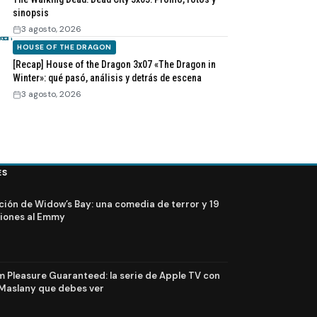
sinopsis
3 agosto, 2026
HOUSE OF THE DRAGON
[Recap] House of the Dragon 3x07 «The Dragon in
Winter»: qué pasó, análisis y detrás de escena
3 agosto, 2026
ES
ción de Widow’s Bay: una comedia de terror y 19
iones al Emmy
Pleasure Guaranteed: la serie de Apple TV con
Maslany que debes ver