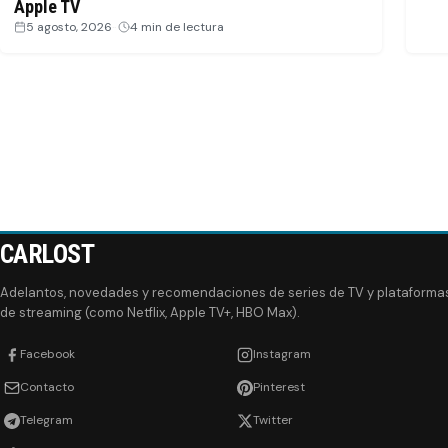
Apple TV
5 agosto, 2026
·
4 min de lectura
CARLOST
Adelantos, novedades y recomendaciones de series de TV y plataforma
de streaming (como Netflix, Apple TV+, HBO Max).
Facebook
Instagram
Contacto
Pinterest
Telegram
Twitter