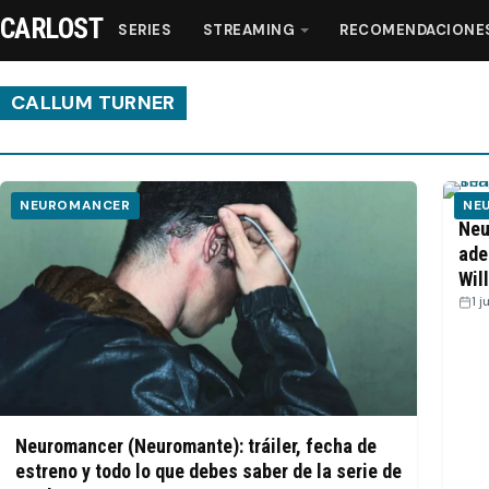
CARLOST
SERIES
STREAMING
RECOMENDACIONE
CALLUM TURNER
Series
NEUROMANCER
NE
Streaming
Neu
ade
Wil
Recomendaciones
1 j
Videos
Webisodios
Neuromancer (Neuromante): tráiler, fecha de
estreno y todo lo que debes saber de la serie de