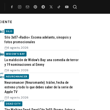
CIENTE
Buscar
SILO
Silo 3x07 «Radio»: Escena adelanto, sinopsis y
fotos promocionales
6 agosto, 2026
WIDOW'S BAY
La maldición de Widow’s Bay: una comedia de terror
y 19 nominaciones al Emmy
6 agosto, 2026
NEUROMANCER
Neuromancer (Neuromante): tráiler, fecha de
estreno y todo lo que debes saber de la serie de
Apple TV
5 agosto, 2026
DEAD CITY
The Walking Dead: Dead City 3x03: Promo, fotos y