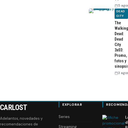
5 ago
DEAD
CITY
The
Walking
Dead:
Dead
City
3x03:
Promo,
fotos y
sinopsi
3 ago
EXPLORAR
RECOMEND
CARLOST
Series
L
Adelantos, novedades y
d
recomendaciones de
Streaming
B