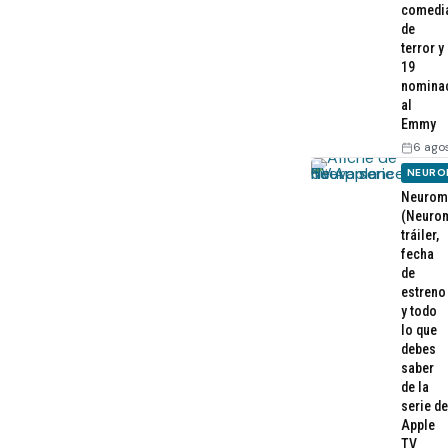
comedi
de
terror y
19
nomina
al
Emmy
6 ago
NEURO
Neurom
(Neurom
tráiler,
fecha
de
estreno
y todo
lo que
debes
saber
de la
serie de
Apple
TV