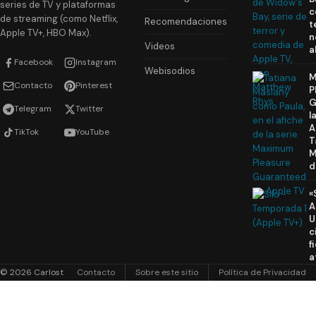
series de TV y plataformas
c
de streaming (como Netflix,
Recomendaciones
t
Apple TV+, HBO Max).
n
Videos
a
Facebook
Instagram
Webisodios
M
Contacto
Pinterest
P
G
Telegram
Twitter
l
A
TikTok
YouTube
T
M
d
«
A
U
c
f
a
© 2026 Carlost
Contacto
Sobre este sitio
Política de Privacidad