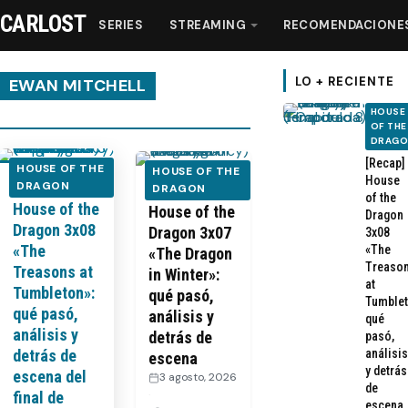
CARLOST
SERIES
STREAMING
RECOMENDACIONE
LO + RECIENTE
EWAN MITCHELL
HOUSE
OF THE
Series
DRAG
[Recap]
HOUSE OF THE
HOUSE OF THE
House
[Recap]
DRAGON
Streaming
[Recap]
DRAGON
of the
House of the
House of the
Dragon
Dragon 3x08
Dragon 3x07
3x08
Recomendaciones
«The
«The
«The Dragon
Treaso
Treasons at
in Winter»:
at
Videos
Tumbleton»:
qué pasó,
Tumblet
qué pasó,
análisis y
qué
análisis y
detrás de
pasó,
Webisodios
detrás de
análisis
escena
y detrás
escena del
3 agosto, 2026
de
·
final de
escena