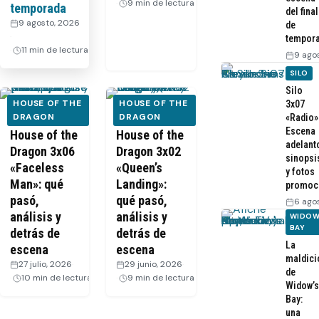
9 min de lectura
temporada
del final
9 agosto, 2026
de
·
tempor
11 min de lectura
9 ago
SILO
Silo
HOUSE OF THE
HOUSE OF THE
3x07
[Recap]
DRAGON
[Recap]
DRAGON
«Radio»
Escena
House of the
House of the
adelant
Dragon 3x06
Dragon 3x02
sinopsi
«Faceless
«Queen’s
y fotos
Man»: qué
Landing»:
promoc
pasó,
qué pasó,
6 ago
análisis y
análisis y
WIDOW
BAY
detrás de
detrás de
La
escena
escena
maldici
27 julio, 2026
·
29 junio, 2026
·
de
10 min de lectura
9 min de lectura
Widow’s
Bay:
una