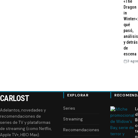
«The
Dragon
in
Winter»:
qué
pasó,
análisis
y detrás
de
escena
3 ago
EXPLORAR
RECOMEND
CARLOST
Series
L
Adelantos, novedades y
d
recomendaciones de
Streaming
B
series de TV y plataformas
c
de streaming (como Netflix,
Recomendaciones
t
Apple TV+, HBO Max).
n