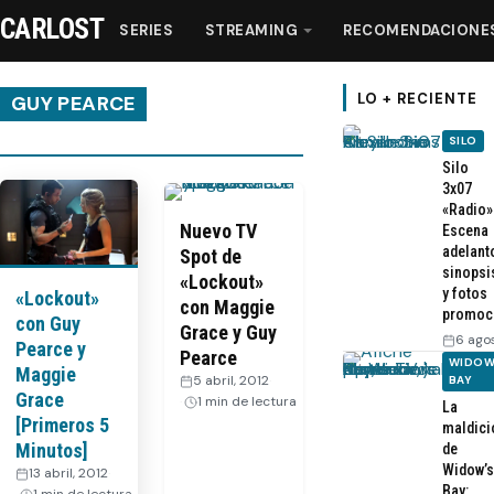
CARLOST
SERIES
STREAMING
RECOMENDACIONE
LO + RECIENTE
GUY PEARCE
SILO
Series
Silo
3x07
«Radio»
Streaming
Nuevo TV
Escena
adelant
Spot de
sinopsi
«Lockout»
Recomendaciones
y fotos
«Lockout»
con Maggie
promoc
con Guy
Grace y Guy
6 ago
Pearce y
Videos
Pearce
WIDOW
Maggie
5 abril, 2012
·
BAY
Grace
1 min de lectura
La
Webisodios
[Primeros 5
maldici
Minutos]
de
Widow’s
13 abril, 2012
·
Bay: