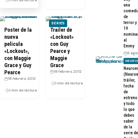
1 min de lectura
una
comedi
de
terror y
SERIES
19
Poster de la
Trailer de
nomina
nueva
«Lockout»
al
pelicula
con Guy
Emmy
«Lockout»,
Pearce y
6 ago
con Maggie
Maggie
NEURO
Grace y Guy
Grace
Neurom
Pearce
18 febrero, 2012
(Neurom
·
18 febrero, 2012
tráiler,
1 min de lectura
·
fecha
1 min de lectura
de
estreno
y todo
lo que
debes
saber
de la
serie de