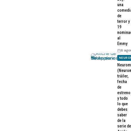
una
comedi
de
terror y
19
nomina
al
Emmy
6 ago
NEURO
Neurom
(Neurom
tráiler,
fecha
de
estreno
y todo
lo que
debes
saber
de la
serie de