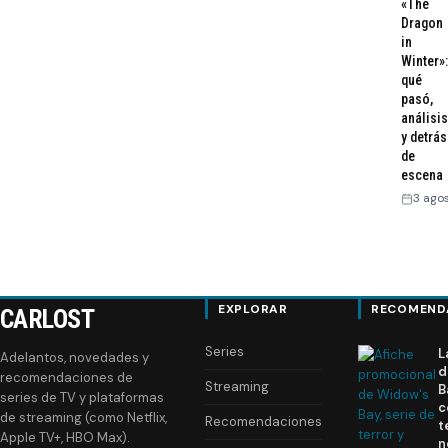
«The
Dragon
in
Winter»:
qué
pasó,
análisis
y detrás
de
escena
3 ago
EXPLORAR
RECOMEND
CARLOST
Series
L
Adelantos, novedades y
d
recomendaciones de
Streaming
B
series de TV y plataformas
c
de streaming (como Netflix,
Recomendaciones
t
Apple TV+, HBO Max).
n