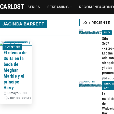
CARLOST
SERIES
STREAMING
RECOMENDACIONE
LO + RECIENTE
JACINDA BARRETT
SILO
Series
Silo
3x07
EVENTOS
«Radio»
El elenco de
Streaming
Escena
Suits en la
adelant
sinopsi
boda de
Recomendaciones
y fotos
Meghan
promoc
Markle y el
6 ago
Videos
príncipe
WIDOW
Harry
BAY
19 mayo, 2018
·
La
Webisodios
2 min de lectura
maldici
de
Widow’s
Bay: