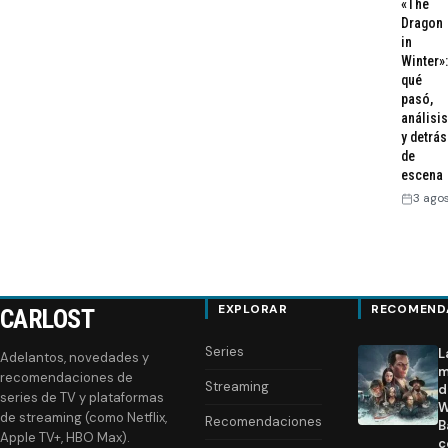
«The
Dragon
in
Winter»:
qué
pasó,
análisis
y detrás
de
escena
3 ago
EXPLORAR
RECOMEND
CARLOST
Series
L
Adelantos, novedades y
m
recomendaciones de
Streaming
d
series de TV y plataformas
W
de streaming (como Netflix,
Recomendaciones
B
Apple TV+, HBO Max).
c