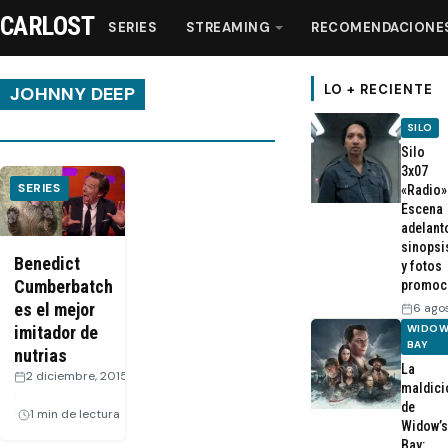
CARLOST
SERIES
STREAMING
RECOMENDACIONE
LO + RECIENTE
JOHNNY DEEP
SILO
Series
Silo
3x07
SERIES
«Radio»
Streaming
Escena
adelant
sinopsi
Recomendaciones
Benedict
y fotos
Cumberbatch
promoc
es el mejor
6 ago
Videos
WIDOW
imitador de
BAY
nutrias
La
Webisodios
2 diciembre, 2015
maldici
·
de
1 min de lectura
Widow’s
Bay: