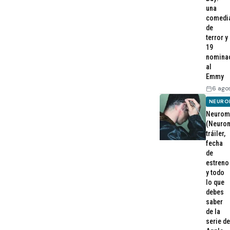
una
comedi
de
terror y
19
nomina
al
Emmy
6 ago
NEURO
Neurom
(Neurom
tráiler,
fecha
de
estreno
y todo
lo que
debes
saber
de la
serie de