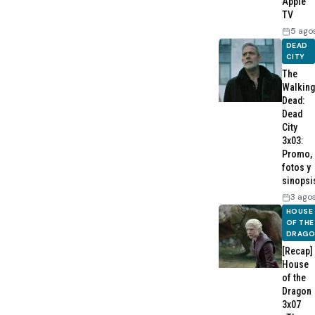
Apple
TV
5 ago
DEAD
CITY
The
Walking
Dead:
Dead
City
3x03:
Promo,
fotos y
sinopsi
3 ago
HOUSE
OF THE
DRAG
[Recap]
House
of the
Dragon
3x07