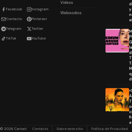
Videos
d
Facebook
Instagram
y
Webisodios
n
Contacto
Pinterest
a
Telegram
Twitter
M
P
TikTok
YouTube
G
l
d
T
T
M
q
d
«
A
T
s
c
f
a
© 2026 Carlost
Contacto
Sobre este sitio
Política de Privacidad