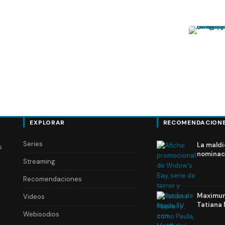
EXPLORAR
RECOMENDACION
Series
La maldi
s
nominac
Streaming
Recomendaciones
Maximum 
Videos
Tatiana 
Webisodios