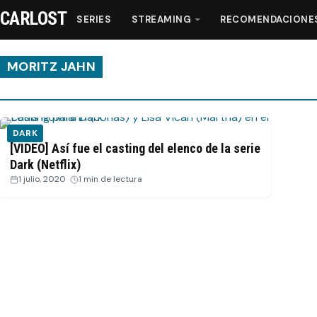
CARLOST
SERIES
STREAMING
RECOMENDACIONE
MORITZ JAHN
Series
DARK
Streaming
[VIDEO] Así fue el casting del elenco de la serie
Dark (Netflix)
1 julio, 2020
·
1 min de lectura
Recomendaciones
Videos
Webisodios