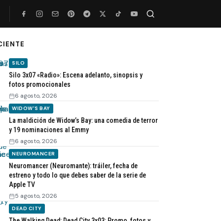
CIENTE
Buscar
SILO
Silo 3x07 «Radio»: Escena adelanto, sinopsis y
fotos promocionales
6 agosto, 2026
WIDOW'S BAY
La maldición de Widow’s Bay: una comedia de terror
y 19 nominaciones al Emmy
6 agosto, 2026
NEUROMANCER
Neuromancer (Neuromante): tráiler, fecha de
estreno y todo lo que debes saber de la serie de
Apple TV
5 agosto, 2026
DEAD CITY
The Walking Dead: Dead City 3x03: Promo, fotos y