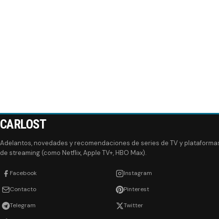
CARLOST
Adelantos, novedades y recomendaciones de series de TV y plataforma
de streaming (como Netflix, Apple TV+, HBO Max).
Facebook
Instagram
Contacto
Pinterest
Telegram
Twitter