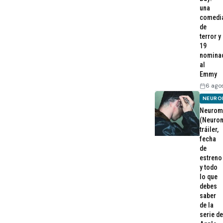
una
comedi
de
terror y
19
nomina
al
Emmy
6 ago
NEURO
Neurom
(Neurom
tráiler,
fecha
de
estreno
y todo
lo que
debes
saber
de la
serie de