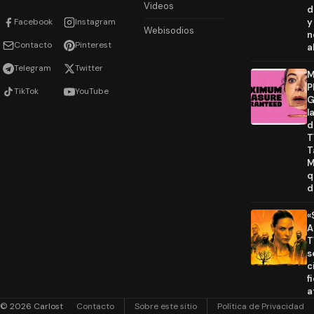
Videos
d
Facebook
Instagram
y
Webisodios
n
Contacto
Pinterest
a
Telegram
Twitter
M
P
TikTok
YouTube
G
l
d
T
T
M
q
d
«
A
T
s
c
f
a
© 2026 Carlost
Contacto
Sobre este sitio
Política de Privacidad