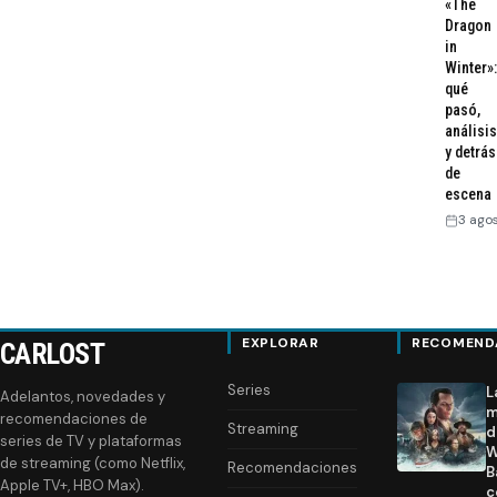
«The
Dragon
in
Winter»:
qué
pasó,
análisis
y detrás
de
escena
3 ago
EXPLORAR
RECOMEND
CARLOST
Series
L
Adelantos, novedades y
m
recomendaciones de
Streaming
d
series de TV y plataformas
W
de streaming (como Netflix,
Recomendaciones
B
Apple TV+, HBO Max).
c