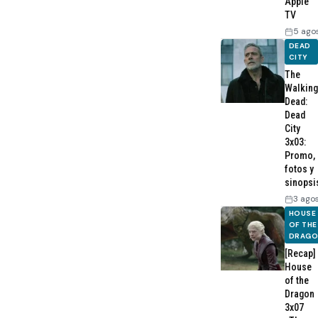
Apple
TV
5 ago
DEAD
CITY
The
Walking
Dead:
Dead
City
3x03:
Promo,
fotos y
sinopsi
3 ago
HOUSE
OF THE
DRAG
[Recap]
House
of the
Dragon
3x07