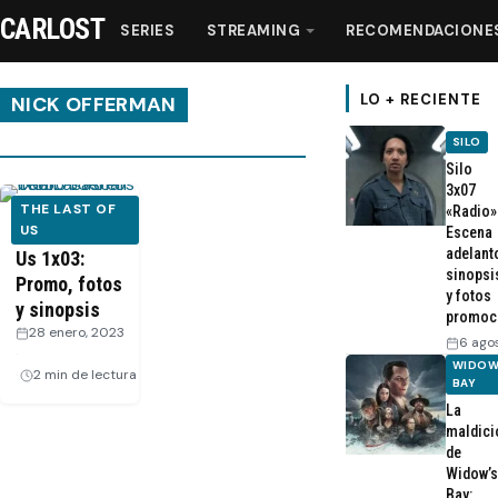
CARLOST
SERIES
STREAMING
RECOMENDACIONE
LO + RECIENTE
NICK OFFERMAN
SILO
Series
Silo
3x07
THE LAST OF
«Radio»
Streaming
The Last of
US
Escena
adelant
Us 1x03:
sinopsi
Promo, fotos
Recomendaciones
y fotos
y sinopsis
promoc
28 enero, 2023
6 ago
Videos
·
WIDOW
2 min de lectura
BAY
La
Webisodios
maldici
de
Widow’s
Bay: