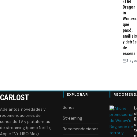
«The
de
Dragon
in
entradas
Winter»:
qué
pasó,
análisis
y detrás
de
escena
3 ago
EXPLORAR
RECOMEND
CARLOST
Series
L
Adelantos, novedades y
d
recomendaciones de
Streaming
B
series de TV y plataformas
c
de streaming (como Netflix,
Recomendaciones
t
Apple TV+, HBO Max).
n