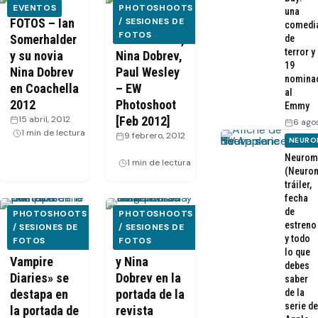
EVENTOS
PHOTOSHOOTS
una
FOTOS – Ian
Ian
/ SESIONES DE
comedi
FOTOS
Somerhalder
Somerhalder,
de
terror y
y su novia
Nina Dobrev,
19
Nina Dobrev
Paul Wesley
nomina
en Coachella
– EW
al
2012
Photoshoot
Emmy
15 abril, 2012
·
[Feb 2012]
6 ago
1 min de lectura
9 febrero, 2012
NEURO
·
Neurom
1 min de lectura
(Neurom
tráiler,
fecha
de
PHOTOSHOOTS
PHOTOSHOOTS
estreno
El trío de
/ SESIONES DE
Ian
/ SESIONES DE
y todo
FOTOS
FOTOS
«The
Somerhalder
lo que
Vampire
y Nina
debes
Diaries» se
Dobrev en la
saber
destapa en
portada de la
de la
serie de
la portada de
revista