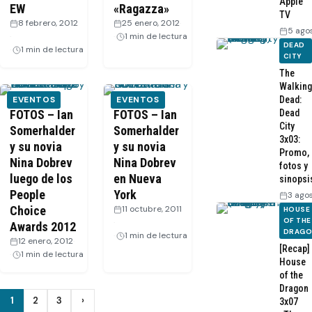
Apple
EW
«Ragazza»
TV
8 febrero, 2012
25 enero, 2012
·
5 ago
·
1 min de lectura
DEAD
1 min de lectura
CITY
The
Walking
EVENTOS
EVENTOS
Dead:
FOTOS – Ian
FOTOS – Ian
Dead
City
Somerhalder
Somerhalder
3x03:
y su novia
y su novia
Promo,
Nina Dobrev
Nina Dobrev
fotos y
luego de los
en Nueva
sinopsi
People
York
3 ago
Choice
11 octubre, 2011
HOUSE
OF THE
·
Awards 2012
DRAG
1 min de lectura
12 enero, 2012
·
[Recap]
1 min de lectura
House
of the
Dragon
Paginación
1
2
3
›
3x07
Siguiente