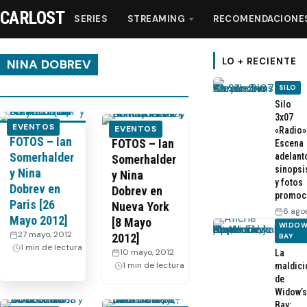
CARLOST
SERIES
STREAMING
RECOMENDACIONE
LO + RECIENTE
NINA DOBREV
SILO
Series
Silo
3x07
EVENTOS
EVENTOS
«Radio»
FOTOS – Ian
Streaming
FOTOS – Ian
Escena
Somerhalder
adelant
Somerhalder
sinopsi
y Nina
y Nina
Recomendaciones
y fotos
Dobrev en
Dobrev en
promoc
Paris [26
Nueva York
6 ago
Videos
Mayo 2012]
[8 Mayo
WIDOW
27 mayo, 2012
·
2012]
BAY
1 min de lectura
10 mayo, 2012
·
La
Webisodios
1 min de lectura
maldici
de
Widow’s
Bay: