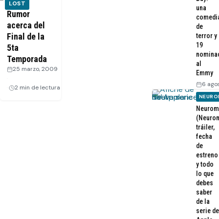
LOST
una
Rumor
comedi
acerca del
de
Final de la
terror y
19
5ta
nomina
Temporada
al
25 marzo, 2009
Emmy
·
6 ago
2 min de lectura
NEURO
Neurom
(Neurom
tráiler,
fecha
de
estreno
y todo
lo que
debes
saber
de la
serie de