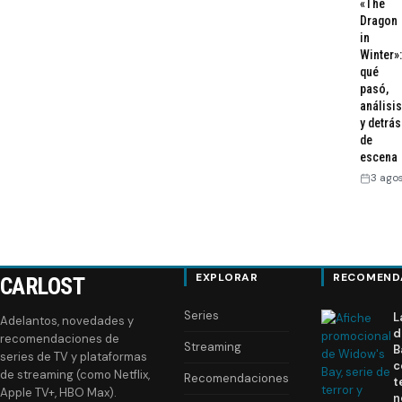
«The
Dragon
in
Winter»:
qué
pasó,
análisis
y detrás
de
escena
3 ago
EXPLORAR
RECOMEND
CARLOST
Series
L
Adelantos, novedades y
d
recomendaciones de
Streaming
B
series de TV y plataformas
c
de streaming (como Netflix,
Recomendaciones
t
Apple TV+, HBO Max).
n