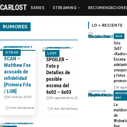
CARLOST
SERIES
STREAMING
RECOMENDACIONE
LO + RECIENTE
RUMORES
SILO
Series
Silo
3x07
OTROS
LOST
«Radio»
SCAN –
Streaming
SPOILER –
Escena
Matthew Fox
adelant
Foto y
sinopsi
acusado de
Detalles de
Recomendaciones
y fotos
infidelidad
posible
promoc
[Primera Fila
escena del
6 ago
Videos
/ LUN]
6x02 – 6x03
WIDOW
10 marzo, 2010
16 septiembre, 2009
BAY
·
·
La
Webisodios
1 min de lectura
4 min de lectura
maldici
de
Widow’s
Bay: