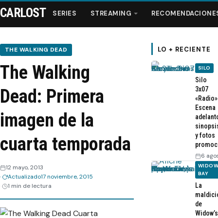
CARLOST
SERIES
STREAMING
RECOMENDACIONE
LO + RECIENTE
THE WALKING DEAD
The Walking
SILO
Series
Silo
3x07
Dead: Primera
«Radio»
Streaming
Escena
imagen de la
adelant
sinopsi
Recomendaciones
y fotos
cuarta temporada
promoc
Videos
6 ago
WIDOW
12 mayo, 2013
BAY
Actualizado
17 noviembre, 2015
Webisodios
La
1 min de lectura
maldici
de
Widow’s