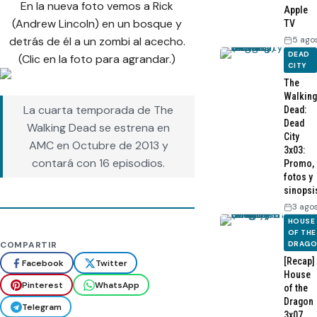
En la nueva foto vemos a Rick
Apple
(Andrew Lincoln) en un bosque y
TV
5 ago
detrás de él a un zombi al acecho.
DEAD
(Clic en la foto para agrandar.)
CITY
The
Walking
La cuarta temporada de The
Dead:
Dead
Walking Dead se estrena en
City
AMC en Octubre de 2013 y
3x03:
contará con 16 episodios.
Promo,
fotos y
sinopsi
3 ago
HOUSE
OF THE
DRAG
COMPARTIR
[Recap]
Facebook
Twitter
House
Pinterest
WhatsApp
of the
Dragon
Telegram
3x07