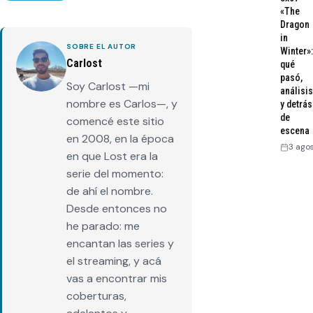
«The
Dragon
in
SOBRE EL AUTOR
Winter»:
Carlost
qué
pasó,
Soy Carlost —mi
análisis
nombre es Carlos—, y
y detrás
de
comencé este sitio
escena
en 2008, en la época
3 ago
en que Lost era la
serie del momento:
de ahí el nombre.
Desde entonces no
he parado: me
encantan las series y
el streaming, y acá
vas a encontrar mis
coberturas,