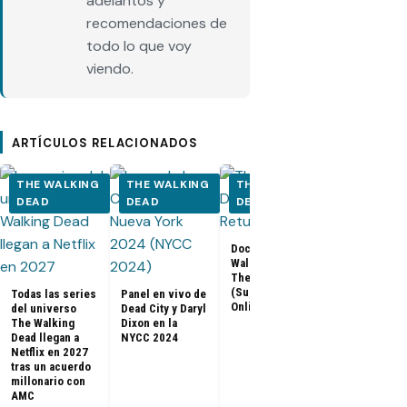
adelantos y
recomendaciones de
todo lo que voy
viendo.
ARTÍCULOS RELACIONADOS
THE WALKING
THE WALKING
THE WALKING
THE WALK
DEAD
DEAD
DEAD
DEAD
Documental The
Walking Dead:
Los últimos
The Return
capítulos de
(Subtitulado
Todas las series
Panel en vivo de
Walking Dea
Online)
del universo
Dead City y Daryl
llegan a Netf
The Walking
Dixon en la
Latinoaméri
Dead llegan a
NYCC 2024
Netflix en 2027
tras un acuerdo
millonario con
AMC