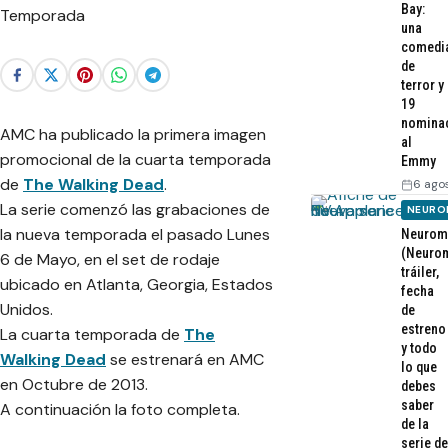
Bay:
una
comedi
de
terror y
19
nomina
AMC ha publicado la primera imagen
al
promocional de la cuarta temporada
Emmy
de
The Walking Dead
.
6 ago
La serie comenzó las grabaciones de
NEURO
la nueva temporada el pasado Lunes
Neurom
(Neurom
6 de Mayo, en el set de rodaje
tráiler,
ubicado en Atlanta, Georgia, Estados
fecha
Unidos.
de
estreno
La cuarta temporada de
The
y todo
Walking Dead
se estrenará en AMC
lo que
en Octubre de 2013.
debes
saber
A continuación la foto completa.
de la
serie de