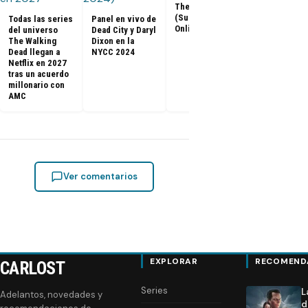
Los últimos
The Return
capítulos de
(Subtitulado
Todas las series
Panel en vivo de
Walking Dea
Online)
del universo
Dead City y Daryl
llegan a Netf
The Walking
Dixon en la
Latinoaméri
Dead llegan a
NYCC 2024
Netflix en 2027
tras un acuerdo
millonario con
AMC
Ver comentarios
EXPLORAR
RECOMEND
CARLOST
Series
L
Adelantos, novedades y
d