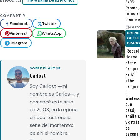
ETIQUETAS
The Walking Dead Promos
3x03:
Promo,
fotos y
COMPARTIR
sinopsi
Facebook
Twitter
3 ago
Pinterest
WhatsApp
HOUSE
OF THE
Telegram
DRAG
[Recap]
House
of the
Dragon
SOBRE EL AUTOR
3x07
Carlost
«The
Soy Carlost —mi
Dragon
in
nombre es Carlos—, y
Winter»:
comencé este sitio
qué
en 2008, en la época
pasó,
análisis
en que Lost era la
y detrás
serie del momento:
de
de ahí el nombre.
escena