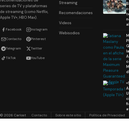
recomendaciones de
Streaming
B
series de TV y plataformas
c
de streaming (como Netflix,
Recomendaciones
t
Apple TV+, HBO Max).
n
Videos
a
Facebook
Instagram
Webisodios
M
Contacto
Pinterest
P
G
Telegram
Twitter
l
A
TikTok
YouTube
c
M
d
«
A
U
c
f
a
© 2026 Carlost
Contacto
Sobre este sitio
Política de Privacidad