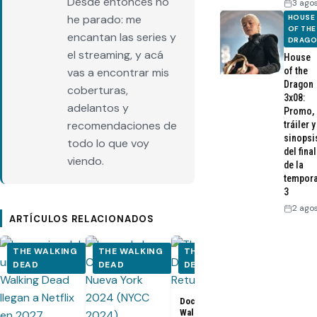
Desde entonces no
3 ago
he parado: me
HOUSE
OF THE
encantan las series y
DRAG
el streaming, y acá
House
of the
vas a encontrar mis
Dragon
coberturas,
3x08:
adelantos y
Promo,
recomendaciones de
tráiler y
sinopsi
todo lo que voy
del final
viendo.
de la
tempor
3
2 ago
ARTÍCULOS RELACIONADOS
THE WALKING
THE WALKING
THE WALKING
THE WALK
DEAD
DEAD
DEAD
DEAD
Documental The
Walking Dead: