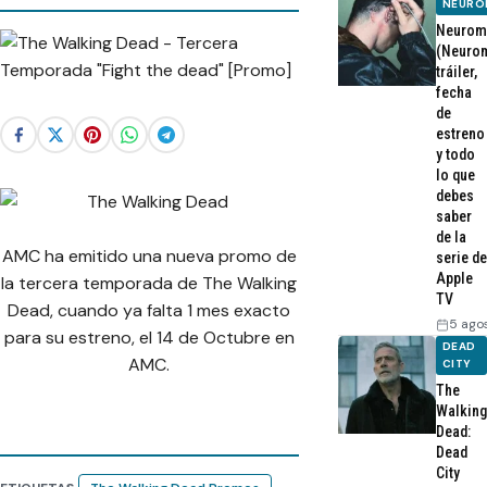
NEURO
Neurom
(Neurom
tráiler,
fecha
de
estreno
y todo
lo que
debes
saber
de la
AMC ha emitido una nueva promo de
serie de
Apple
la tercera temporada de The Walking
TV
Dead, cuando ya falta 1 mes exacto
5 ago
para su estreno, el 14 de Octubre en
DEAD
AMC.
CITY
The
Walking
Dead:
Dead
City