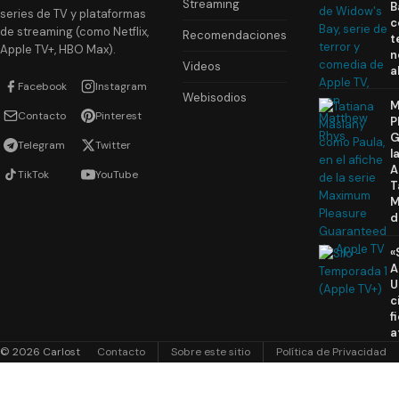
Streaming
B
series de TV y plataformas
c
de streaming (como Netflix,
Recomendaciones
t
Apple TV+, HBO Max).
n
Videos
a
Facebook
Instagram
Webisodios
M
Contacto
Pinterest
P
G
Telegram
Twitter
l
A
TikTok
YouTube
T
M
d
«
A
U
c
f
a
© 2026 Carlost
Contacto
Sobre este sitio
Política de Privacidad