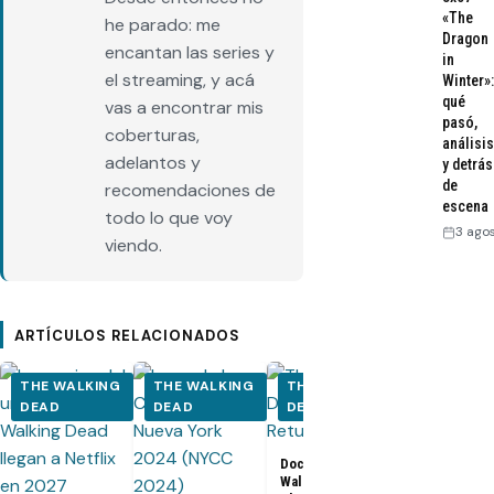
«The
he parado: me
Dragon
encantan las series y
in
el streaming, y acá
Winter»:
qué
vas a encontrar mis
pasó,
coberturas,
análisis
adelantos y
y detrás
de
recomendaciones de
escena
todo lo que voy
3 ago
viendo.
ARTÍCULOS RELACIONADOS
THE WALKING
THE WALKING
THE WALKING
THE WALK
DEAD
DEAD
DEAD
DEAD
Documental The
Walking Dead:
Los últimos