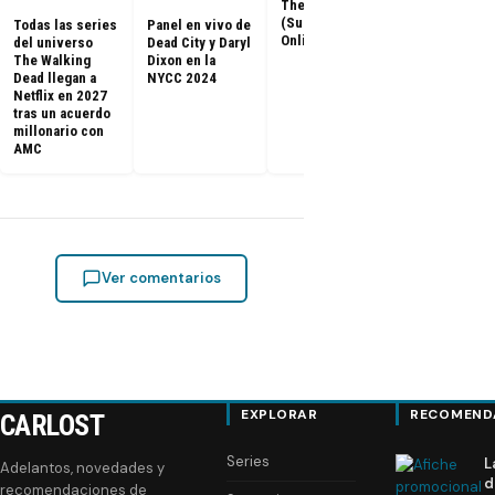
The Return
capítulos de
(Subtitulado
Todas las series
Panel en vivo de
Walking Dea
Online)
del universo
Dead City y Daryl
llegan a Netf
The Walking
Dixon en la
Latinoaméri
Dead llegan a
NYCC 2024
Netflix en 2027
tras un acuerdo
millonario con
AMC
Ver comentarios
EXPLORAR
RECOMEND
CARLOST
Series
L
Adelantos, novedades y
d
recomendaciones de