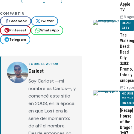
Apple
TV
COMPARTIR
5 ago
Facebook
Twitter
DEAD
CITY
Pinterest
WhatsApp
The
Telegram
Walking
Dead:
Dead
City
3x03:
SOBRE EL AUTOR
Promo,
Carlost
fotos y
Soy Carlost —mi
sinopsi
3 ago
nombre es Carlos—, y
HOUSE
comencé este sitio
OF THE
en 2008, en la época
DRAG
en que Lost era la
[Recap]
House
serie del momento:
of the
de ahí el nombre.
Dragon
Desde entonces no
3x07