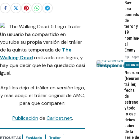
Bay:
una
comedi
de
terror y
19
Un usuario ha compartido en
nomina
youtube su propia versión del tráiler
al
de la quinta temporada de
The
Emmy
Walking Dead
realizada con legos, y
6 ago
hay que decir que le ha quedado casi
NEURO
igual.
Neurom
(Neurom
tráiler,
Aquí les dejo el tráiler en versión lego,
fecha
y más abajo el tráiler original de AMC,
de
estreno
para que comparen:
y todo
lo que
Publicación
de
Carlost.net
.
debes
saber
de la
serie de
ETIQUETAS
FanMade
Trailer