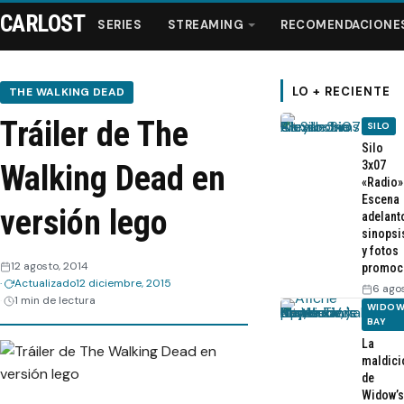
CARLOST
SERIES
STREAMING
RECOMENDACIONE
LO + RECIENTE
THE WALKING DEAD
Tráiler de The
SILO
Series
Silo
3x07
Walking Dead en
«Radio»
Streaming
Escena
versión lego
adelant
sinopsi
Recomendaciones
y fotos
12 agosto, 2014
promoc
Actualizado
12 diciembre, 2015
Videos
6 ago
1 min de lectura
WIDOW
BAY
Webisodios
La
maldici
de
Widow’s