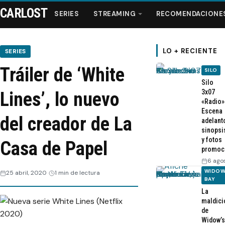
CARLOST
SERIES
STREAMING
RECOMENDACIONE
LO + RECIENTE
SERIES
Tráiler de ‘White
SILO
Series
Silo
3x07
Lines’, lo nuevo
«Radio»
Streaming
Escena
del creador de La
adelant
sinopsi
Recomendaciones
y fotos
Casa de Papel
promoc
Videos
6 ago
WIDOW
25 abril, 2020
1 min de lectura
BAY
Webisodios
La
maldici
de
Widow’s