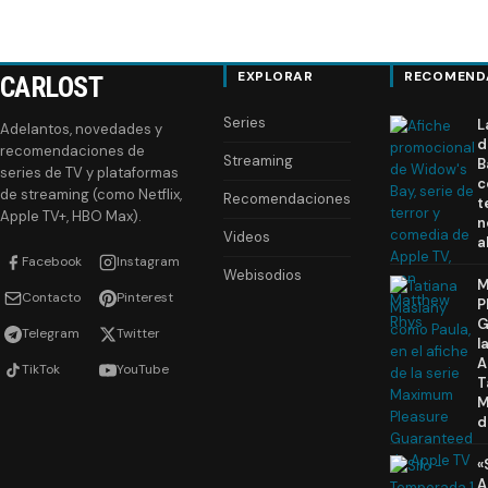
EXPLORAR
RECOMEND
CARLOST
Series
L
Adelantos, novedades y
d
recomendaciones de
Streaming
B
series de TV y plataformas
c
de streaming (como Netflix,
Recomendaciones
t
Apple TV+, HBO Max).
n
Videos
a
Facebook
Instagram
Webisodios
M
Contacto
Pinterest
P
G
Telegram
Twitter
l
A
TikTok
YouTube
T
M
d
«
A