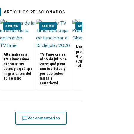
ARTÍCULOS RELACIONADOS
SERIES
SERIES
SERIES
SERIES
Nominados a los
El Juego del
premios Golden
Calamar:
Alternativas a
TV Time cierra
Globes 2025
Temporada 2 
TV Time: cómo
el 15 de julio de
(Cine y
ya tienen fe
exportar tus
2026: qué pasa
Televisión)
de estreno
datos y a qué app
con tus datos y
migrar antes del
por qué todos
15 de julio
miran a
Letterboxd
Ver comentarios