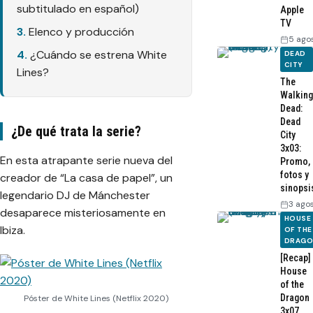
subtitulado en español)
Apple
TV
Elenco y producción
5 ago
¿Cuándo se estrena White
DEAD
CITY
Lines?
The
Walking
Dead:
Dead
¿De qué trata la serie?
City
3x03:
En esta atrapante serie nueva del
Promo,
fotos y
creador de “La casa de papel”, un
sinopsi
legendario DJ de Mánchester
3 ago
desaparece misteriosamente en
HOUSE
Ibiza.
OF THE
DRAG
[Recap]
House
of the
Dragon
Póster de White Lines (Netflix 2020)
3x07