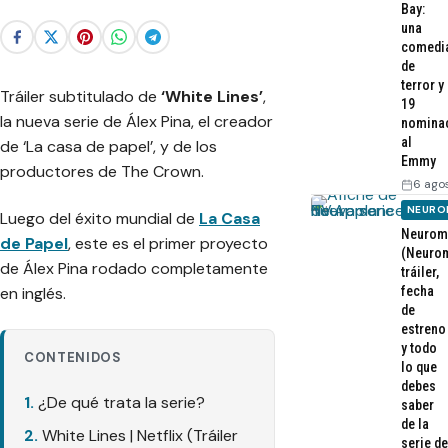
Bay:
una
comedi
de
terror y
Tráiler subtitulado de
‘White Lines’
,
19
la nueva serie de Álex Pina, el creador
nomina
al
de ‘La casa de papel’, y de los
Emmy
productores de The Crown.
6 ago
NEURO
Luego del éxito mundial de
La Casa
Neurom
de Papel
, este es el primer proyecto
(Neurom
de Álex Pina rodado completamente
tráiler,
fecha
en inglés.
de
estreno
y todo
CONTENIDOS
lo que
debes
¿De qué trata la serie?
saber
de la
White Lines | Netflix (Tráiler
serie de