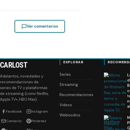
Ver comentarios
EXPLORAR
RECOMEND
CARLOST
Series
L
Adelantos, novedades y
d
recomendaciones de
Streaming
B
series de TV y plataformas
c
de streaming (como Netflix,
Recomendaciones
t
Apple TV+, HBO Max).
n
Videos
a
Facebook
Instagram
Webisodios
M
Contacto
Pinterest
P
G