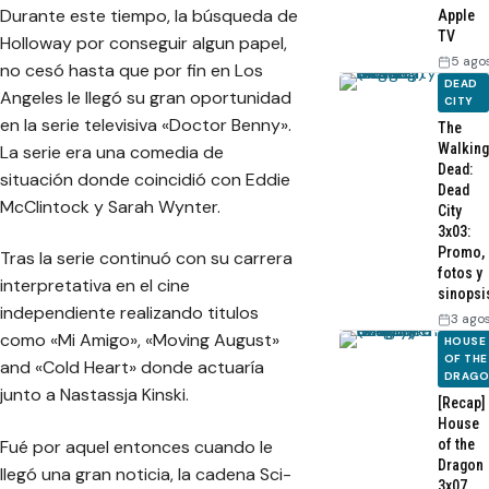
Durante este tiempo, la búsqueda de
Apple
TV
Holloway por conseguir algun papel,
5 ago
no cesó hasta que por fin en Los
DEAD
Angeles le llegó su gran oportunidad
CITY
en la serie televisiva «Doctor Benny».
The
Walking
La serie era una comedia de
Dead:
situación donde coincidió con Eddie
Dead
McClintock y Sarah Wynter.
City
3x03:
Promo,
Tras la serie continuó con su carrera
fotos y
interpretativa en el cine
sinopsi
independiente realizando titulos
3 ago
como «Mi Amigo», «Moving August»
HOUSE
OF THE
and «Cold Heart» donde actuaría
DRAG
junto a Nastassja Kinski.
[Recap]
House
Fué por aquel entonces cuando le
of the
Dragon
llegó una gran noticia, la cadena Sci-
3x07