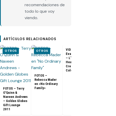
recomendaciones de
todo lo que voy
viendo.
ARTÍCULOS RELACIONADOS
VIDEO –
VIDEO –
OTROS
OTROS
Evangeline Lilly
Entrevista a
– L’Oreal
Matthew Fox 
Healthy Look
ArsenalTV
Creme Gloss
Color [HD]
FOTOS –
Rebecca Mader
en «No Ordinary
Family»
FOTOS – Terry
O’Quinn &
Naveen Andrews
– Golden Globes
Gift Lounge
2011