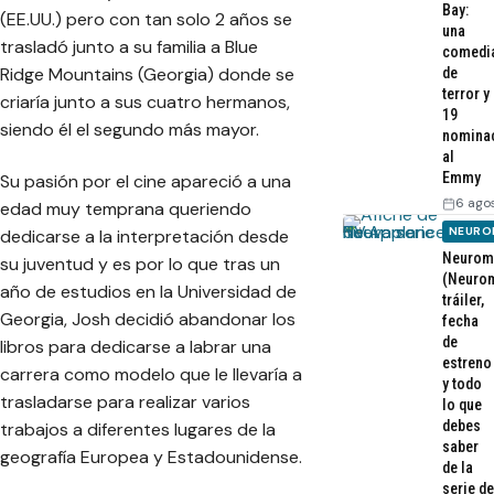
Bay:
(EE.UU.) pero con tan solo 2 años se
una
trasladó junto a su familia a Blue
comedi
Ridge Mountains (Georgia) donde se
de
terror y
criaría junto a sus cuatro hermanos,
19
siendo él el segundo más mayor.
nomina
al
Emmy
Su pasión por el cine apareció a una
6 ago
edad muy temprana queriendo
NEURO
dedicarse a la interpretación desde
Neurom
su juventud y es por lo que tras un
(Neurom
año de estudios en la Universidad de
tráiler,
Georgia, Josh decidió abandonar los
fecha
de
libros para dedicarse a labrar una
estreno
carrera como modelo que le llevaría a
y todo
trasladarse para realizar varios
lo que
debes
trabajos a diferentes lugares de la
saber
geografía Europea y Estadounidense.
de la
serie de