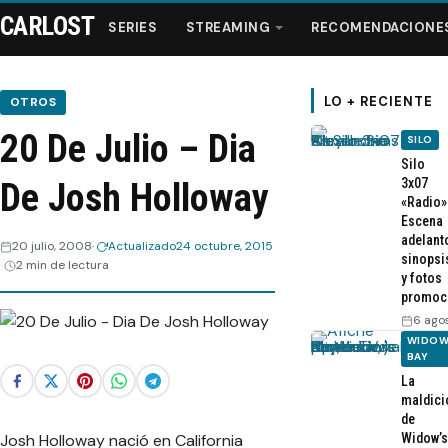
CARLOST
SERIES
STREAMING
RECOMENDACIONE
LO + RECIENTE
OTROS
20 De Julio – Dia
SILO
Series
Silo
3x07
De Josh Holloway
«Radio»
Streaming
Escena
adelant
20 julio, 2008
Actualizado
24 octubre, 2015
sinopsi
Recomendaciones
2 min de lectura
y fotos
promoc
Videos
6 ago
WIDOW
BAY
Webisodios
La
maldici
de
Josh Holloway nació en California
Widow’s