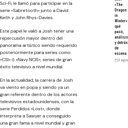
Sci-Fi, le llamó para participar en la
«The
serie «Sabretooth» junto a David
Dragon
in
Keith y John Rhys-Davies.
Winter»:
qué
Este papel le valió a Josh tener una
pasó,
análisis
repercusión mayor dentro del
y detrás
panorama artistico siendo requerido
de
posteriormente para series como
escena
«CSI» ó «Navy NCIS», series de gran
3 ago
éxito televisivo a nivel mundial.
En la actualidad, la carrera de Josh
va viento en popa y siendo ya un
gran referente dentro de los actores
televisivos estadounidenses, con la
serie Perdidos «Lost», donde
interpreta a Sawyer a conseguido
una gran fama a nivel mundial y gran