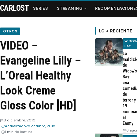
CARLOST
SERIES
STREAMING
RECOMENDACIONE
LO + RECIENTE
OTROS
VIDEO –
WIDOW
Series
BAY
La
Evangeline Lilly –
maldici
Streaming
de
Widow’s
L’Oreal Healthy
Bay:
Recomendaciones
una
Look Creme
comedi
de
Videos
terror y
Gloss Color [HD]
19
nomina
Webisodios
al
8 diciembre, 2010
Emmy
Actualizado
25 octubre, 2015
6 ago
1 min de lectura