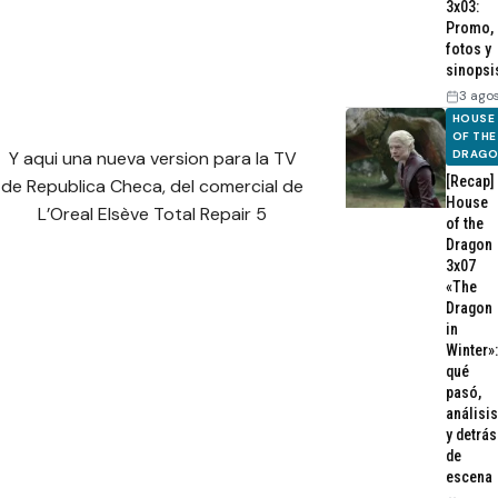
3x03:
Promo,
fotos y
sinopsi
3 ago
HOUSE
OF THE
DRAG
Y aqui una nueva version para la TV
[Recap]
de Republica Checa, del comercial de
House
L’Oreal Elsève Total Repair 5
of the
Dragon
3x07
«The
Dragon
in
Winter»:
qué
pasó,
análisis
y detrás
de
escena