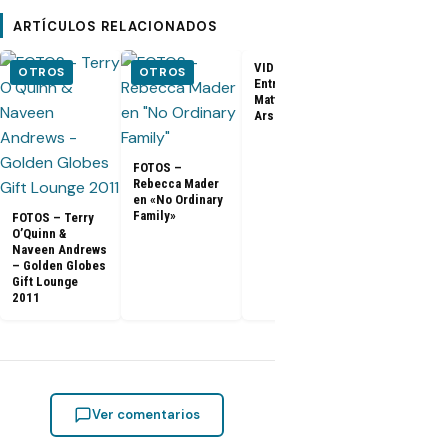
ARTÍCULOS RELACIONADOS
VIDEO –
OTROS
OTROS
OTROS
Entrevista a
Matthew Fox para
ArsenalTV
FOTOS –
Rebecca Mader
FOTOS – Jos
en «No Ordinary
Holloway en
Family»
FOTOS – Terry
evento por l
O’Quinn &
defensa de l
Naveen Andrews
niños
– Golden Globes
Gift Lounge
2011
Ver comentarios