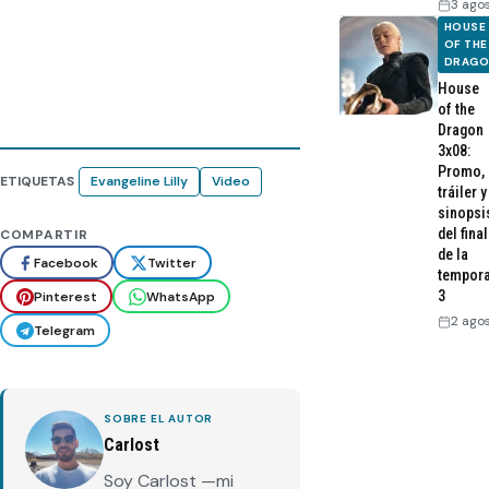
3 ago
HOUSE
OF THE
DRAG
House
of the
Dragon
3x08:
Promo,
ETIQUETAS
Evangeline Lilly
Video
tráiler y
sinopsi
del final
COMPARTIR
de la
Facebook
Twitter
tempor
3
Pinterest
WhatsApp
2 ago
Telegram
SOBRE EL AUTOR
Carlost
Soy Carlost —mi