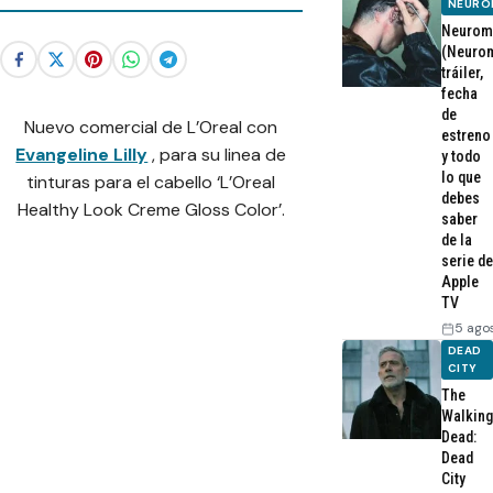
NEURO
Neurom
(Neurom
tráiler,
fecha
de
Nuevo comercial de L’Oreal con
estreno
Evangeline Lilly
, para su linea de
y todo
lo que
tinturas para el cabello ‘L’Oreal
debes
Healthy Look Creme Gloss Color’.
saber
de la
serie de
Apple
TV
5 ago
DEAD
CITY
The
Walking
Dead:
Dead
City