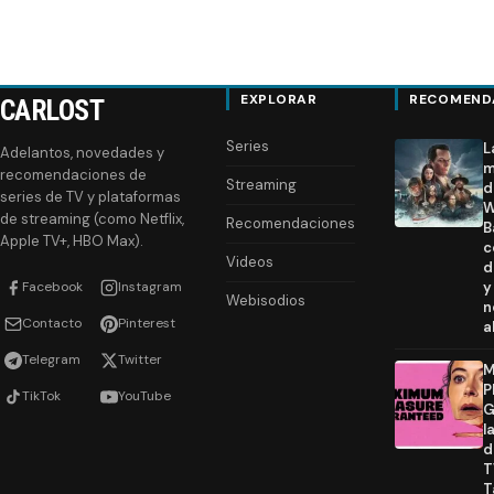
EXPLORAR
RECOMEND
CARLOST
Series
L
Adelantos, novedades y
m
recomendaciones de
Streaming
d
series de TV y plataformas
W
de streaming (como Netflix,
Recomendaciones
B
Apple TV+, HBO Max).
c
Videos
d
Facebook
Instagram
y
Webisodios
n
Contacto
Pinterest
a
Telegram
Twitter
M
P
TikTok
YouTube
G
l
d
T
T