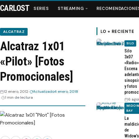
CARLOST
SERIES
STREAMING
RECOMENDACIONE
LO + RECIENTE
ALCATRAZ
Alcatraz 1x01
SILO
Series
Silo
3x07
«Pilot» [Fotos
«Radio»
Streaming
Escena
Promocionales]
adelant
sinopsi
Recomendaciones
y fotos
12 enero, 2012
Actualizado
4 enero, 2018
promoc
1 min de lectura
Videos
6 ago
WIDOW
BAY
Webisodios
La
maldici
de
Widow’s