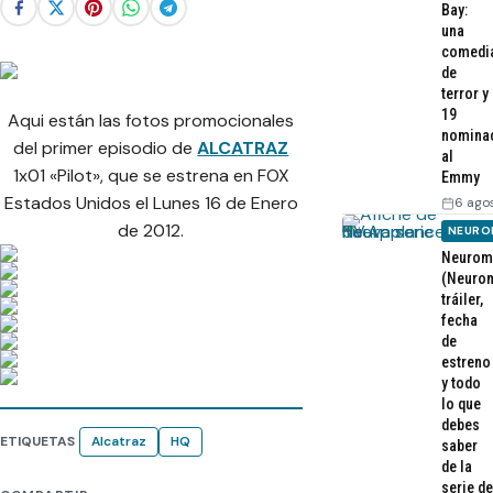
Bay:
una
comedi
de
terror y
19
Aqui están las fotos promocionales
nomina
del primer episodio de
ALCATRAZ
al
1x01 «Pilot», que se estrena en FOX
Emmy
Estados Unidos el Lunes 16 de Enero
6 ago
de 2012.
NEURO
Neurom
(Neurom
tráiler,
fecha
de
estreno
y todo
lo que
debes
ETIQUETAS
Alcatraz
HQ
saber
de la
serie de