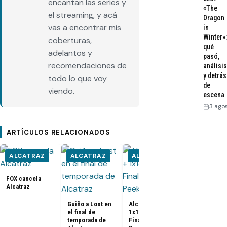
encantan las series y
«The
el streaming, y acá
Dragon
vas a encontrar mis
in
Winter»:
coberturas,
qué
adelantos y
pasó,
recomendaciones de
análisis
y detrás
todo lo que voy
de
viendo.
escena
3 ago
ARTÍCULOS RELACIONADOS
ALCATRAZ
ALCATRAZ
ALCATRAZ
ALCATRA
FOX cancela
Alcatraz
Guiño a Lost en
Alcatraz 1x12 +
Alcatraz 1x1
el final de
1x13 Season
1x13 Season
temporada de
Finale [Sneak
Finale [Foto