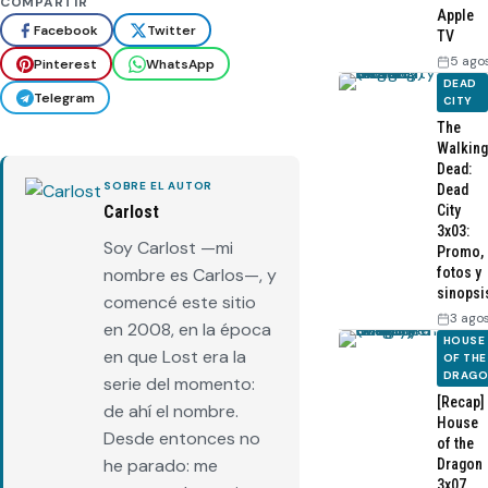
COMPARTIR
Apple
Facebook
Twitter
TV
5 ago
Pinterest
WhatsApp
DEAD
Telegram
CITY
The
Walking
Dead:
SOBRE EL AUTOR
Dead
City
Carlost
3x03:
Soy Carlost —mi
Promo,
fotos y
nombre es Carlos—, y
sinopsi
comencé este sitio
3 ago
en 2008, en la época
HOUSE
en que Lost era la
OF THE
DRAG
serie del momento:
[Recap]
de ahí el nombre.
House
Desde entonces no
of the
he parado: me
Dragon
3x07