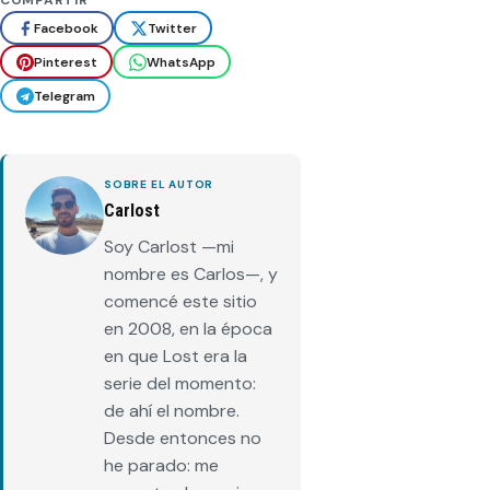
COMPARTIR
Facebook
Twitter
Pinterest
WhatsApp
Telegram
SOBRE EL AUTOR
Carlost
Soy Carlost —mi
nombre es Carlos—, y
comencé este sitio
en 2008, en la época
en que Lost era la
serie del momento:
de ahí el nombre.
Desde entonces no
he parado: me