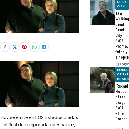
DEAD
CITY
The
Walking
Dead:
Dead
City
3x03:
Promo,
fotos y
sinopsi
3 ago
HOUSE
OF THE
DRAG
[Recap]
House
of the
Dragon
3x07
«The
Hoy se emite en FOX Estados Unidos
Dragon
el final de temporada de Alcatraz,
in