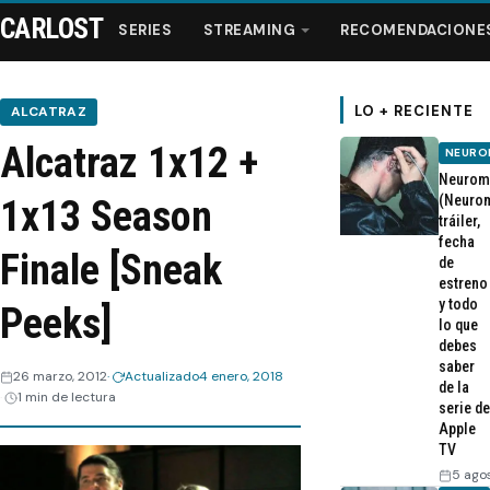
CARLOST
SERIES
STREAMING
RECOMENDACIONE
LO + RECIENTE
ALCATRAZ
Alcatraz 1x12 +
NEURO
Series
Neurom
(Neurom
1x13 Season
tráiler,
Streaming
fecha
Finale [Sneak
de
estreno
Recomendaciones
y todo
Peeks]
lo que
Videos
debes
saber
26 marzo, 2012
Actualizado
4 enero, 2018
de la
1 min de lectura
Webisodios
serie de
Apple
TV
5 ago