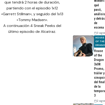
Winter»:
que tendrá 2 horas de duración,
qué
partiendo con el episodio 1x12
pasó,
«Garrett Stillman», y seguido del 1x13
análisis
y detrás
«Tommy Madsen».
de
A continuación 4 Sneak Peeks del
escena
último episodio de Alcatraz.
3 ago
HOUSE
OF THE
DRAG
House
of the
Dragon
3x08:
Promo,
tráiler y
sinopsi
del final
de la
tempor
3
2 ago