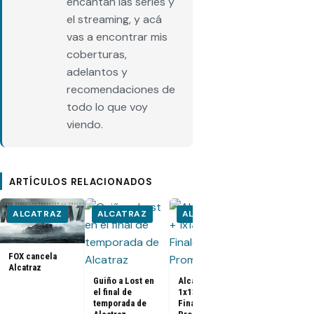
encantan las series y
el streaming, y acá
vas a encontrar mis
coberturas,
adelantos y
recomendaciones de
todo lo que voy
viendo.
ARTÍCULOS RELACIONADOS
ALCATRAZ
ALCATRAZ
ALCATRAZ
ALCATRA
FOX cancela
Alcatraz 1x1
Alcatraz
1x13 Season
Guiño a Lost en
Alcatraz 1x12 +
Finale [Prom
el final de
1x13 Season
temporada de
Finale [Fotos