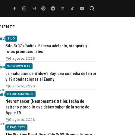
CIENTE
Buscar
SILO
Silo 3x07 «Radio»: Escena adelanto, sinopsis y
fotos promocionales
6 agosto, 2026
WIDOW'S BAY
La maldición de Widow’s Bay: una comedia de terror
y 19 nominaciones al Emmy
6 agosto, 2026
NEUROMANCER
Neuromancer (Neuromante): tráiler, fecha de
estreno y todo lo que debes saber de la serie de
Apple TV
5 agosto, 2026
DEAD CITY
The Walking Dead: Dead City 3x03: Promo, fotos y