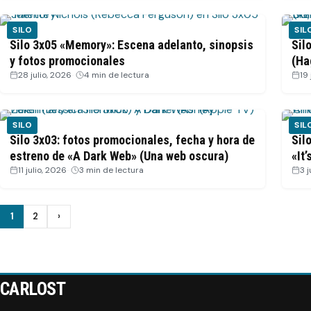
SILO
SIL
Silo 3x05 «Memory»: Escena adelanto, sinopsis
Sil
y fotos promocionales
(Ha
28 julio, 2026
·
4 min de lectura
19 
SILO
SIL
Silo 3x03: fotos promocionales, fecha y hora de
Sil
estreno de «A Dark Web» (Una web oscura)
«It
11 julio, 2026
·
3 min de lectura
3 j
Paginación
1
2
›
Siguiente
de
entradas
CARLOST