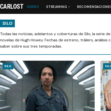
CARLOST
SERIES
STREAMING
RECOMENDACIONE
SILO
Todas las noticias, adelantos y coberturas de Silo, la serie d
Series
novelas de Hugh Howey. Fechas de estreno, tráilers, análisis 
saber sobre sus tres temporadas.
Streaming
Recomendaciones
SILO
SIL
Videos
Webisodios