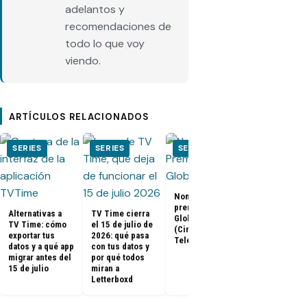
adelantos y
recomendaciones de
todo lo que voy
viendo.
ARTÍCULOS RELACIONADOS
SERIES
SERIES
SERIES
SERIES
Nominados a los
El Juego del
premios Golden
Calamar:
Alternativas a
TV Time cierra
Globes 2025
Temporada 2 
TV Time: cómo
el 15 de julio de
(Cine y
ya tienen fe
exportar tus
2026: qué pasa
Televisión)
de estreno
datos y a qué app
con tus datos y
migrar antes del
por qué todos
15 de julio
miran a
Letterboxd