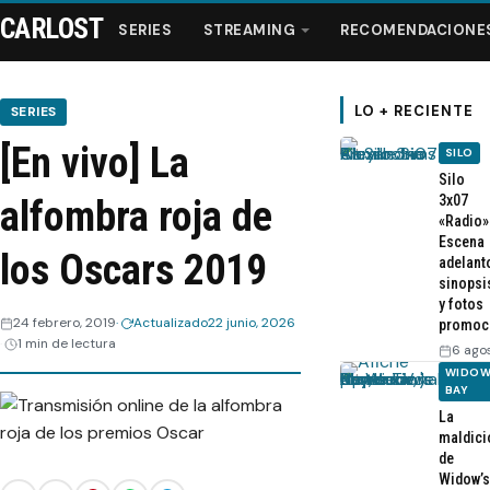
CARLOST
SERIES
STREAMING
RECOMENDACIONE
LO + RECIENTE
SERIES
[En vivo] La
SILO
Series
Silo
3x07
alfombra roja de
«Radio»
Streaming
Escena
los Oscars 2019
adelant
sinopsi
Recomendaciones
y fotos
24 febrero, 2019
Actualizado
22 junio, 2026
promoc
1 min de lectura
Videos
6 ago
WIDOW
BAY
Webisodios
La
maldici
de
Widow’s