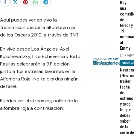
Bay:
una
comedi
Aquí puedes ver en vivo la
de
terror y
transmisión desde la alfombra roja
19
de los Oscars 2019, a través de TNT.
nomina
al
Emmy
En vivo desde Los Ángeles, Axel
6 ago
Kuschevatzky, Liza Echeverría y Beto
NEURO
Pasillas celebrarán la 91° edición
Neurom
junto a tus estrellas favoritas en la
(Neurom
Alfombra Roja. ¡No te pierdas ningún
tráiler,
detalle!.
fecha
de
estreno
Puedes ver el streaming online de la
y todo
alfombra roja a continuación:
lo que
debes
saber
de la
serie de