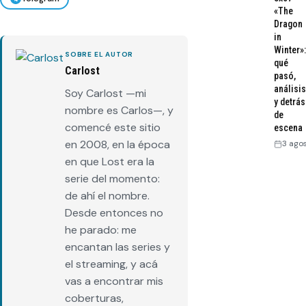
«The
Dragon
in
Winter»:
SOBRE EL AUTOR
qué
Carlost
pasó,
análisis
Soy Carlost —mi
y detrás
nombre es Carlos—, y
de
comencé este sitio
escena
en 2008, en la época
3 ago
en que Lost era la
serie del momento:
de ahí el nombre.
Desde entonces no
he parado: me
encantan las series y
el streaming, y acá
vas a encontrar mis
coberturas,