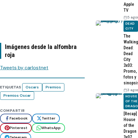
Apple
TV
5 ago
DEAD
CITY
The
Walking
Imágenes desde la alfombra
Dead:
roja
Dead
City
3x03:
Tweets by carlostnet
Promo,
fotos y
sinopsi
ETIQUETAS
Oscars
Premios
3 ago
Premios Oscar
HOUSE
OF THE
DRAG
COMPARTIR
[Recap]
Facebook
Twitter
House
of the
Pinterest
WhatsApp
Dragon
3x07
Telegram