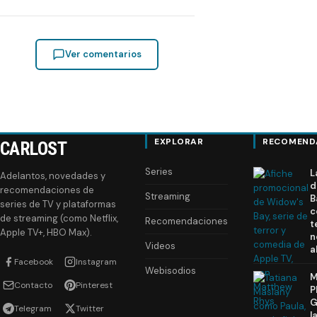
Ver comentarios
EXPLORAR
RECOMEND
CARLOST
Series
L
Adelantos, novedades y
d
recomendaciones de
Streaming
B
series de TV y plataformas
c
de streaming (como Netflix,
Recomendaciones
t
Apple TV+, HBO Max).
n
Videos
a
Facebook
Instagram
Webisodios
M
Contacto
Pinterest
P
G
Telegram
Twitter
l