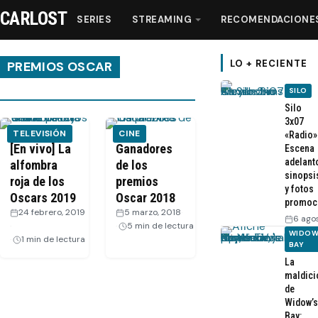
CARLOST
SERIES
STREAMING
RECOMENDACIONE
LO + RECIENTE
PREMIOS OSCAR
SILO
Series
Silo
3x07
TELEVISIÓN
CINE
«Radio»
Streaming
[En vivo] La
Ganadores
Escena
adelant
alfombra
de los
sinopsi
roja de los
premios
Recomendaciones
y fotos
Oscars 2019
Oscar 2018
promoc
24 febrero, 2019
5 marzo, 2018
·
6 ago
Videos
·
5 min de lectura
WIDOW
1 min de lectura
BAY
La
Webisodios
maldici
de
Widow’s
Bay: