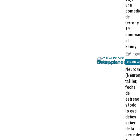
una
comedi
de
terror y
19
nomina
al
Emmy
6 ago
NEURO
Neurom
(Neurom
tráiler,
fecha
de
estreno
y todo
lo que
debes
saber
de la
serie de