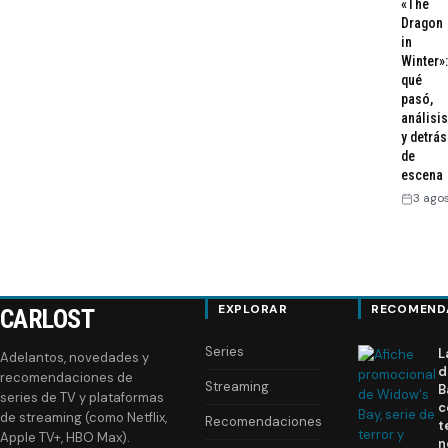
«The
Dragon
in
Winter»:
qué
pasó,
análisis
y detrás
de
escena
3 ago
EXPLORAR
RECOMEND
CARLOST
Series
L
Adelantos, novedades y
d
recomendaciones de
Streaming
B
series de TV y plataformas
c
de streaming (como Netflix,
Recomendaciones
t
Apple TV+, HBO Max).
n