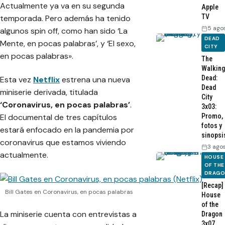
Actualmente ya va en su segunda
Apple
TV
temporada. Pero además ha tenido
5 ago
algunos
spin off
, como han sido ‘La
DEAD
Mente, en pocas palabras’, y ‘El sexo,
CITY
en pocas palabras».
The
Walking
Dead:
Esta vez
Netflix
estrena una nueva
Dead
miniserie derivada, titulada
City
‘Coronavirus, en pocas palabras’
.
3x03:
Promo,
El documental de tres capítulos
fotos y
estará enfocado en la pandemia por
sinopsi
coronavirus que estamos viviendo
3 ago
actualmente.
HOUSE
OF THE
DRAG
[Recap]
Bill Gates en Coronavirus, en pocas palabras
House
of the
La miniserie cuenta con entrevistas a
Dragon
3x07