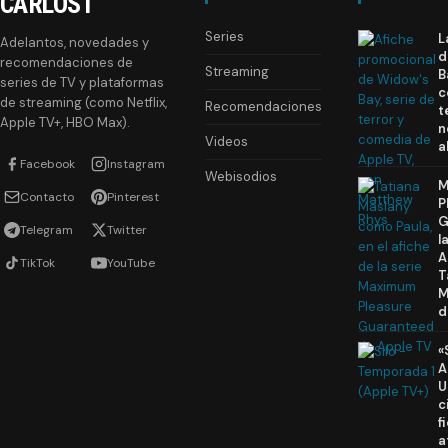
CARLOST
Series
L
Adelantos, novedades y
d
recomendaciones de
Streaming
B
series de TV y plataformas
c
de streaming (como Netflix,
Recomendaciones
t
Apple TV+, HBO Max).
n
Videos
a
Facebook
Instagram
Webisodios
M
Contacto
Pinterest
P
G
Telegram
Twitter
l
A
TikTok
YouTube
T
M
d
«
A
U
c
f
a