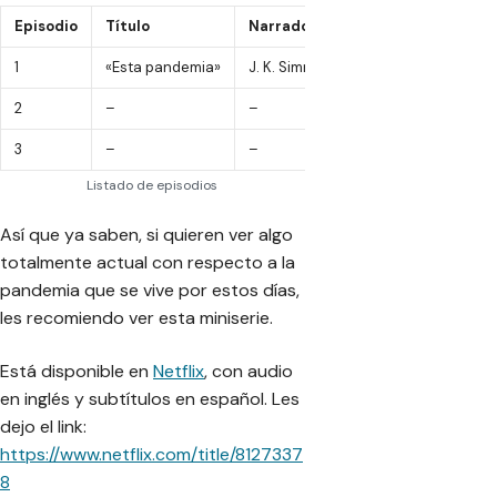
Episodio
Título
Narrador
Fecha de estreno
1
«Esta pandemia»
J. K. Simmons
26 de abril, 2020
2
–
–
–
3
–
–
–
Listado de episodios
Así que ya saben, si quieren ver algo
totalmente actual con respecto a la
pandemia que se vive por estos días,
les recomiendo ver esta miniserie.
Está disponible en
Netflix
, con audio
en inglés y subtítulos en español. Les
dejo el link:
https://www.netflix.com/title/8127337
8