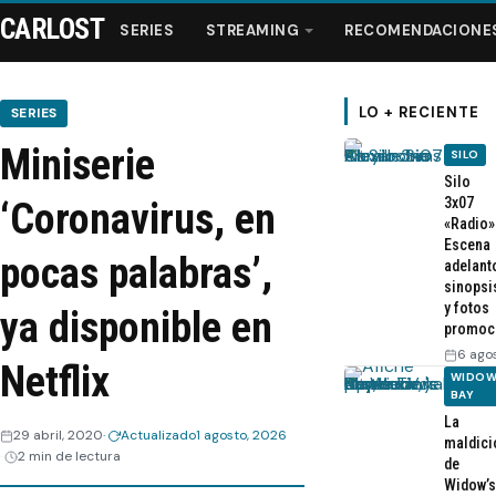
CARLOST
SERIES
STREAMING
RECOMENDACIONE
LO + RECIENTE
SERIES
Miniserie
SILO
Series
Silo
3x07
‘Coronavirus, en
«Radio»
Streaming
Escena
pocas palabras’,
adelant
sinopsi
Recomendaciones
y fotos
ya disponible en
promoc
Videos
6 ago
Netflix
WIDOW
BAY
Webisodios
La
29 abril, 2020
Actualizado
1 agosto, 2026
maldici
2 min de lectura
de
Widow’s