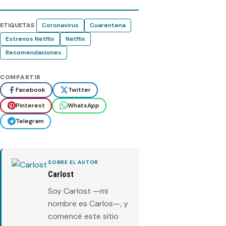
ETIQUETAS
Coronavirus
Cuarentena
Estrenos Netflix
Netflix
Recomendaciones
COMPARTIR
Facebook
Twitter
Pinterest
WhatsApp
Telegram
SOBRE EL AUTOR
Carlost
Soy Carlost —mi
nombre es Carlos—, y
comencé este sitio