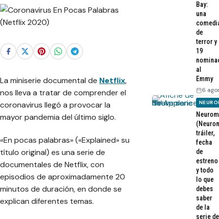
Bay:
una
comedi
de
terror y
19
nomina
al
Emmy
La miniserie documental de
Netflix
,
6 ago
nos lleva a tratar de comprender el
NEURO
coronavirus llegó a provocar la
Neurom
mayor pandemia del último siglo.
(Neurom
tráiler,
«En pocas palabras» («Explained» su
fecha
título original) es una serie de
de
estreno
documentales de Netflix, con
y todo
episodios de aproximadamente 20
lo que
minutos de duración, en donde se
debes
saber
explican diferentes temas.
de la
serie de