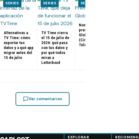
SERIES
SERIES
SERIES
SERIES
Nominados a los
El Juego del
premios Golden
Calamar:
Alternativas a
TV Time cierra
Globes 2025
Temporada 2 
TV Time: cómo
el 15 de julio de
(Cine y
ya tienen fe
exportar tus
2026: qué pasa
Televisión)
de estreno
datos y a qué app
con tus datos y
migrar antes del
por qué todos
15 de julio
miran a
Letterboxd
Ver comentarios
EXPLORAR
RECOMEND