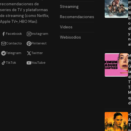
m
recomendaciones de
Streaming
d
series de TV y plataformas
W
de streaming (como Netflix,
Recomendaciones
B
Apple TV+, HBO Max).
c
Videos
d
Facebook
Instagram
y
Webisodios
n
Contacto
Pinterest
a
Telegram
Twitter
M
P
TikTok
YouTube
G
l
d
T
T
M
q
d
«
A
T
s