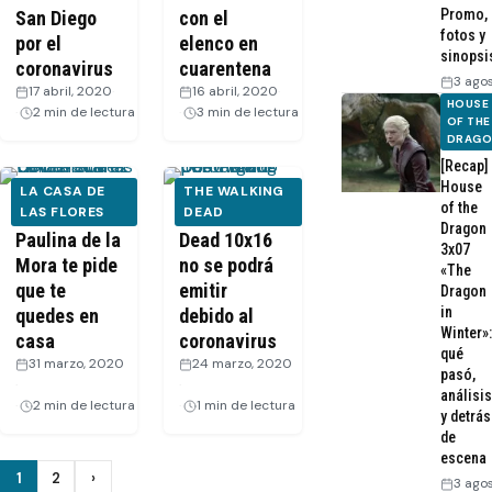
Promo,
San Diego
con el
fotos y
por el
elenco en
sinopsi
coronavirus
cuarentena
3 ago
17 abril, 2020
·
16 abril, 2020
·
HOUSE
2 min de lectura
3 min de lectura
OF THE
DRAG
[Recap]
House
LA CASA DE
THE WALKING
of the
[VIDEO]
LAS FLORES
The Walking
DEAD
Dragon
Paulina de la
Dead 10x16
3x07
Mora te pide
no se podrá
«The
que te
emitir
Dragon
in
quedes en
debido al
Winter»:
casa
coronavirus
qué
31 marzo, 2020
24 marzo, 2020
pasó,
·
·
análisis
2 min de lectura
1 min de lectura
y detrás
de
escena
Paginación
1
2
›
3 ago
Siguiente