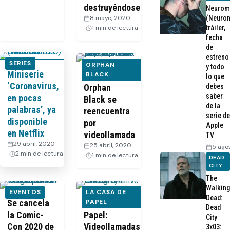
destruyéndose
Neurom
8 mayo, 2020
·
(Neurom
1 min de lectura
tráiler,
fecha
de
estreno
SERIES
ORPHAN
y todo
Miniserie
El equipo de
BLACK
lo que
‘Coronavirus,
Orphan
debes
saber
en pocas
Black se
de la
palabras’, ya
reencuentra
serie de
disponible
por
Apple
en Netflix
videollamada
TV
29 abril, 2020
·
25 abril, 2020
·
5 ago
2 min de lectura
1 min de lectura
DEAD
CITY
The
Walking
EVENTOS
LA CASA DE
Dead:
Se cancela
La Casa de
PAPEL
Dead
la Comic-
Papel:
City
Con 2020 de
Videollamadas
3x03: