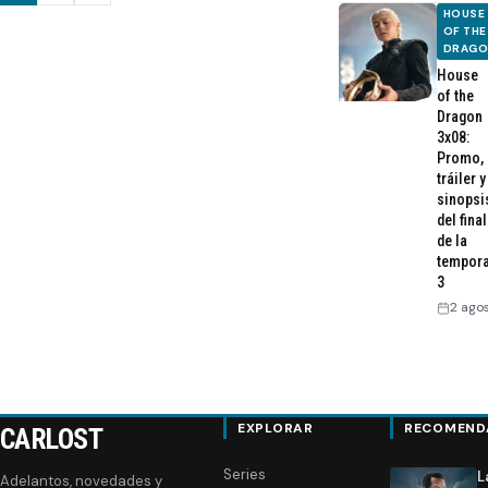
HOUSE
de
OF THE
DRAG
entradas
House
of the
Dragon
3x08:
Promo,
tráiler y
sinopsi
del final
de la
tempor
3
2 ago
EXPLORAR
RECOMEND
CARLOST
Series
L
Adelantos, novedades y