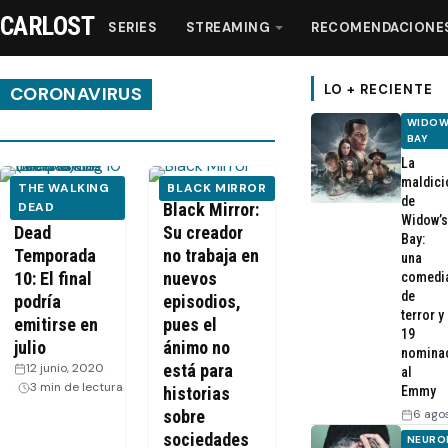
CARLOST
SERIES
STREAMING
RECOMENDACIONE
LO + RECIENTE
CORONAVIRUS
WIDOW
BAY
Series
La
maldici
THE WALKING
BLACK MIRROR
de
Streaming
The Walking
DEAD
Black Mirror:
Widow’s
Dead
Su creador
Bay:
Temporada
no trabaja en
una
Recomendaciones
10: El final
nuevos
comedi
de
podría
episodios,
Videos
terror y
emitirse en
pues el
19
julio
ánimo no
nomina
12 junio, 2020
·
está para
Webisodios
al
3 min de lectura
historias
Emmy
sobre
6 ago
sociedades
NEURO