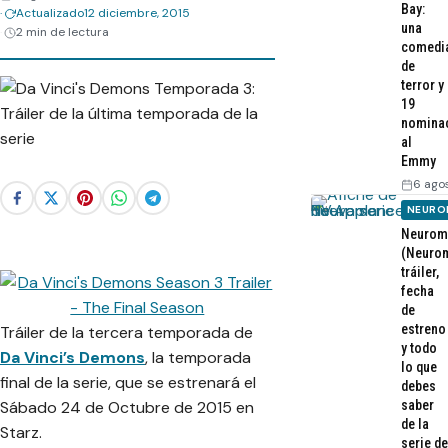
Bay:
Actualizado
12 diciembre, 2015
una
2 min de lectura
comedi
de
terror y
19
nomina
al
Emmy
6 ago
NEURO
Neurom
(Neurom
tráiler,
fecha
de
estreno
Tráiler de la tercera temporada de
y todo
Da Vinci’s Demons
, la temporada
lo que
final de la serie, que se estrenará el
debes
Sábado 24 de Octubre de 2015 en
saber
de la
Starz.
serie de