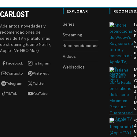
EXPLORAR
RECOMEND
CARLOST
Series
L
Adelantos, novedades y
d
recomendaciones de
Streaming
B
series de TV y plataformas
c
de streaming (como Netflix,
Recomendaciones
t
Apple TV+, HBO Max).
n
Videos
a
Facebook
Instagram
Webisodios
M
Contacto
Pinterest
P
G
Telegram
Twitter
l
A
TikTok
YouTube
T
M
d
«
A
U
c