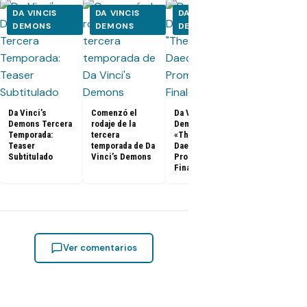
DA VINCIS
DA VINCIS
DA VINCIS
DA VINCIS
DEMONS
DEMONS
DEMONS
DEMONS
Da Vinci’s
Comenzó el
Da Vinci’s
Da Vinci’s
Demons Tercera
rodaje de la
Demons 2x10
Demons 2x0
Temporada:
tercera
«The Sins of
«The Enemie
Teaser
temporada de Da
Daedalus»
Man» Promo
Subtitulado
Vinci’s Demons
Promo (Season
Subtitulada 
Finale)
Español
Ver comentarios