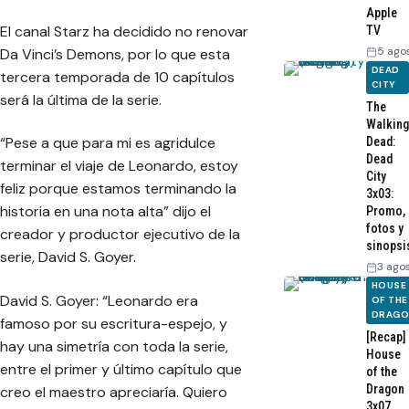
Apple
El canal Starz ha decidido no renovar
TV
5 ago
Da Vinci’s Demons, por lo que esta
DEAD
tercera temporada de 10 capítulos
CITY
será la última de la serie.
The
Walking
“Pese a que para mi es agridulce
Dead:
Dead
terminar el viaje de Leonardo, estoy
City
feliz porque estamos terminando la
3x03:
historia en una nota alta” dijo el
Promo,
fotos y
creador y productor ejecutivo de la
sinopsi
serie, David S. Goyer.
3 ago
HOUSE
David S. Goyer: “Leonardo era
OF THE
DRAG
famoso por su escritura-espejo, y
[Recap]
hay una simetría con toda la serie,
House
entre el primer y último capítulo que
of the
Dragon
creo el maestro apreciaría. Quiero
3x07