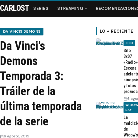
CARLOST
SERIES
STREAMING
RECOMENDACIONE
LO + RECIENTE
DA VINCIS DEMONS
Da Vinci’s
SILO
Series
Silo
3x07
Demons
«Radio»
Streaming
Escena
Temporada 3:
adelant
sinopsi
Recomendaciones
y fotos
Tráiler de la
promoc
Videos
6 ago
última temporada
WIDOW
BAY
Webisodios
de la serie
La
maldici
de
Widow’s
6 agosto, 2015