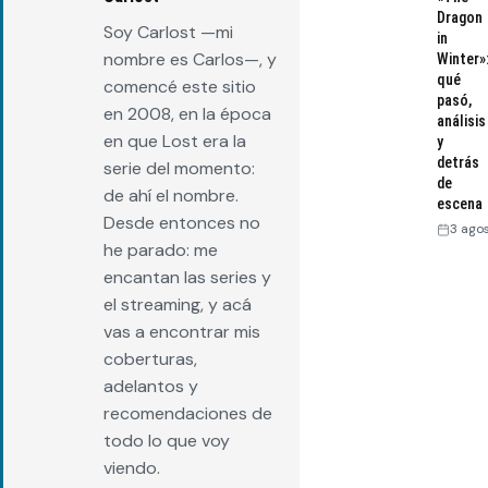
Dragon
Soy Carlost —mi
in
nombre es Carlos—, y
Winter»
qué
comencé este sitio
pasó,
en 2008, en la época
análisis
en que Lost era la
y
detrás
serie del momento:
de
de ahí el nombre.
escena
Desde entonces no
3 ago
he parado: me
encantan las series y
el streaming, y acá
vas a encontrar mis
coberturas,
adelantos y
recomendaciones de
todo lo que voy
viendo.