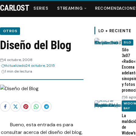
CARLOST
SERIES
STREAMING
RECOMENDACIONE
LO + RECIENTE
OTROS
Diseño del Blog
SILO
Series
Silo
3x07
4 octubre, 2008
«Radio»
Streaming
Actualizado
24 octubre, 2015
Escena
1 min de lectura
adelant
sinopsi
Recomendaciones
y fotos
promoc
Videos
6 ago
WIDOW
BAY
Webisodios
La
maldici
Bueno, esta entrada es para
de
consultar acerca del diseño del blog,
Widow’s