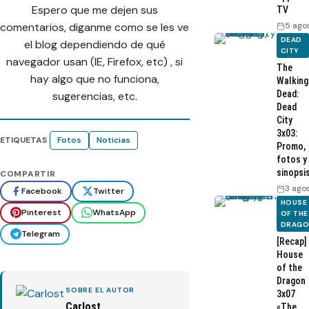
Espero que me dejen sus
TV
comentarios, diganme como se les ve
5 ago
DEAD
el blog dependiendo de qué
CITY
navegador usan (IE, Firefox, etc) , si
The
hay algo que no funciona,
Walking
Dead:
sugerencias, etc.
Dead
City
3x03:
ETIQUETAS
Fotos
Noticias
Promo,
fotos y
sinopsi
COMPARTIR
3 ago
Facebook
Twitter
HOUSE
Pinterest
WhatsApp
OF THE
DRAG
Telegram
[Recap]
House
of the
Dragon
SOBRE EL AUTOR
3x07
Carlost
«The