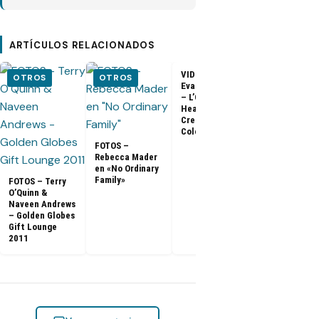
ARTÍCULOS RELACIONADOS
VIDEO –
VIDEO –
OTROS
OTROS
Evangeline Lilly
Entrevista a
– L’Oreal
Matthew Fo
Healthy Look
para Arsena
Creme Gloss
Color [HD]
FOTOS –
Rebecca Mader
en «No Ordinary
Family»
FOTOS – Terry
O’Quinn &
Naveen Andrews
– Golden Globes
Gift Lounge
2011