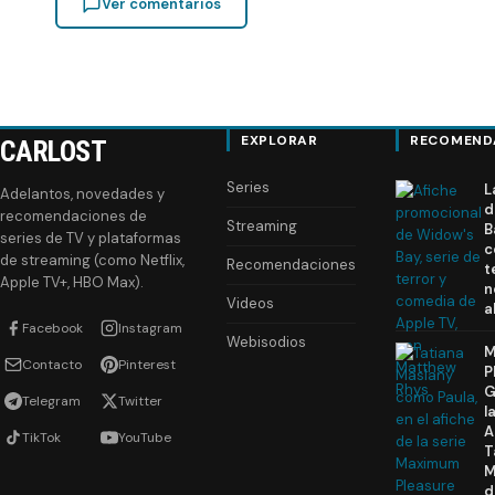
Ver comentarios
EXPLORAR
RECOMEND
CARLOST
Series
L
Adelantos, novedades y
d
recomendaciones de
Streaming
B
series de TV y plataformas
c
de streaming (como Netflix,
Recomendaciones
t
Apple TV+, HBO Max).
n
Videos
a
Facebook
Instagram
Webisodios
M
Contacto
Pinterest
P
G
Telegram
Twitter
l
A
TikTok
YouTube
T
M
d