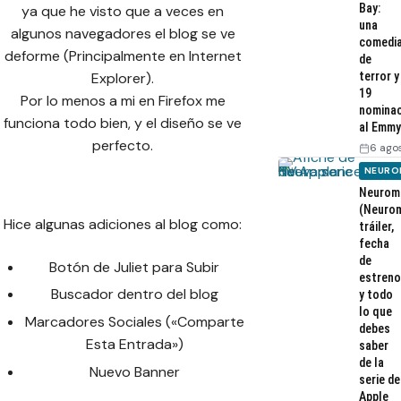
Bay:
ya que he visto que a veces en
una
algunos navegadores el blog se ve
comedi
deforme (Principalmente en Internet
de
Explorer).
terror y
19
Por lo menos a mi en Firefox me
nominac
funciona todo bien, y el diseño se ve
al Emmy
perfecto.
6 ago
NEURO
Neurom
(Neurom
Hice algunas adiciones al blog como:
tráiler,
fecha
de
Botón de Juliet para Subir
estreno
Buscador dentro del blog
y todo
lo que
Marcadores Sociales («Comparte
debes
Esta Entrada»)
saber
de la
Nuevo Banner
serie de
Apple