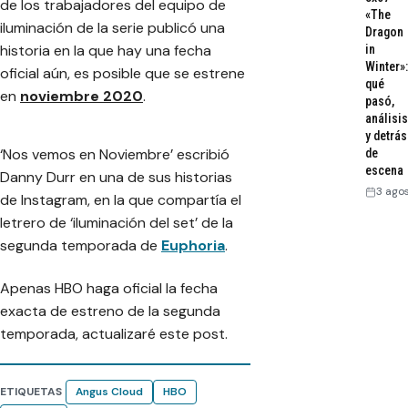
de los trabajadores del equipo de
e
A
«The
l
n
iluminación de la serie publicó una
Dragon
g
g
historia en la que hay una fecha
in
u
u
Winter»:
oficial aún, es posible que se estrene
i
s
qué
en
noviembre 2020
.
ó
C
pasó,
n
l
análisis
d
o
y detrás
e
u
‘Nos vemos en Noviembre’
escribió
de
E
d
escena
Danny Durr en una de sus historias
u
(
3 ago
de Instagram, en la que compartía el
p
F
letrero de ‘iluminación del set’ de la
h
e
o
z
segunda temporada de
Euphoria
.
r
c
i
o
Apenas HBO haga oficial la fecha
a
)
exacta de estreno de la segunda
T
y
temporada, actualizaré este post.
e
Z
m
e
p
n
o
d
ETIQUETAS
Angus Cloud
HBO
r
a