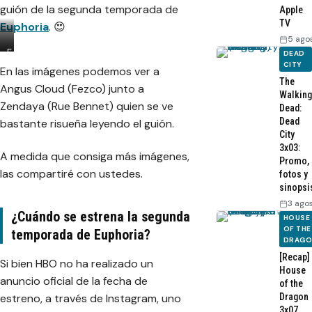
guión de la segunda temporada de
Apple
TV
Euphoria
. 😍
5 ago
Z
E
DEAD
e
u
CITY
En las imágenes podemos ver a
n
p
The
Angus Cloud (Fezco) junto a
d
h
Walking
Zendaya (Rue Bennet) quien se ve
a
o
Dead:
y
r
Dead
bastante risueña leyendo el guión.
City
a
i
3x03:
e
a
A medida que consiga más imágenes,
Promo,
n
T
las compartiré con ustedes.
fotos y
l
e
sinopsi
a
m
3 ago
l
p
¿Cuándo se estrena la segunda
e
o
HOUSE
OF THE
temporada de Euphoria?
c
r
DRAG
t
a
[Recap]
u
d
Si bien HBO no ha realizado un
House
r
a
anuncio oficial de la fecha de
of the
a
2
Dragon
estreno, a través de Instagram, uno
d
:
3x07