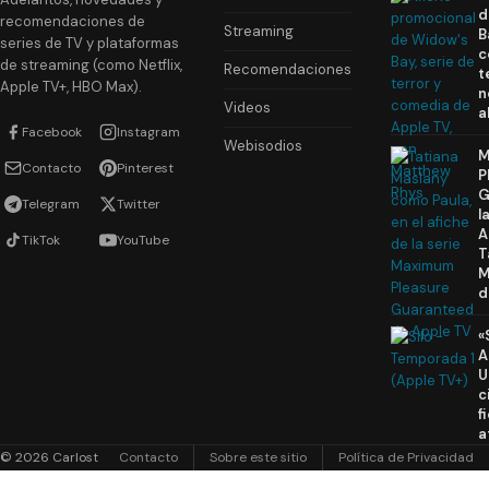
d
recomendaciones de
Streaming
B
series de TV y plataformas
c
de streaming (como Netflix,
Recomendaciones
t
Apple TV+, HBO Max).
n
Videos
a
Facebook
Instagram
Webisodios
M
Contacto
Pinterest
P
G
Telegram
Twitter
l
A
TikTok
YouTube
T
M
d
«
A
U
c
f
a
© 2026 Carlost
Contacto
Sobre este sitio
Política de Privacidad