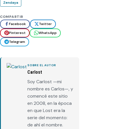
Zendaya
a
y
d
a
a
(
COMPARTIR
2
R
Facebook
Twitter
u
Pinterest
WhatsApp
e
B
Telegram
e
n
n
e
SOBRE EL AUTOR
t
Carlost
)
Soy Carlost —mi
nombre es Carlos—, y
comencé este sitio
en 2008, en la época
en que Lost era la
serie del momento:
de ahí el nombre.