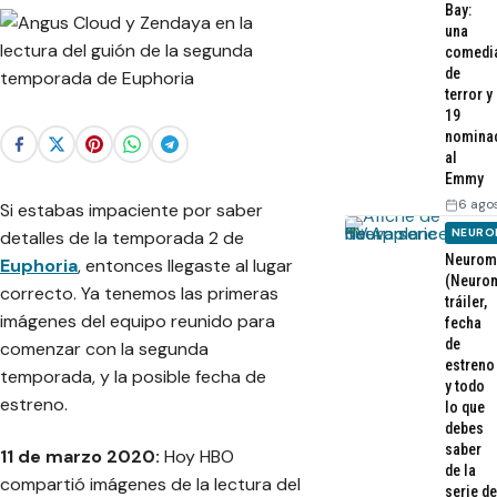
Bay:
una
comedi
de
terror y
19
nomina
al
Emmy
6 ago
Si estabas impaciente por saber
NEURO
detalles de la temporada 2 de
Neurom
Euphoria
, entonces llegaste al lugar
(Neurom
correcto. Ya tenemos las primeras
tráiler,
imágenes del equipo reunido para
fecha
de
comenzar con la segunda
estreno
temporada, y la posible fecha de
y todo
estreno.
lo que
debes
saber
11 de marzo 2020:
Hoy HBO
de la
compartió imágenes de la lectura del
serie de