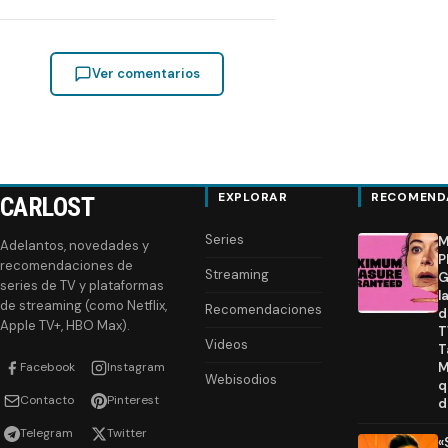
Ver comentarios
EXPLORAR
RECOMEND
CARLOST
Series
M
Adelantos, novedades y
P
recomendaciones de
Streaming
G
series de TV y plataformas
l
de streaming (como Netflix,
Recomendaciones
d
Apple TV+, HBO Max).
T
Videos
T
Facebook
Instagram
M
Webisodios
q
Contacto
Pinterest
d
Telegram
Twitter
«