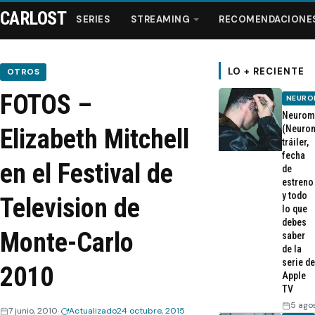
CARLOST
SERIES
STREAMING
RECOMENDACIONE
LO + RECIENTE
OTROS
FOTOS –
NEURO
Series
Neurom
(Neurom
Elizabeth Mitchell
tráiler,
Streaming
fecha
en el Festival de
de
estreno
Recomendaciones
y todo
Television de
lo que
Videos
debes
Monte-Carlo
saber
de la
Webisodios
serie de
2010
Apple
TV
5 ago
7 junio, 2010
Actualizado
24 octubre, 2015