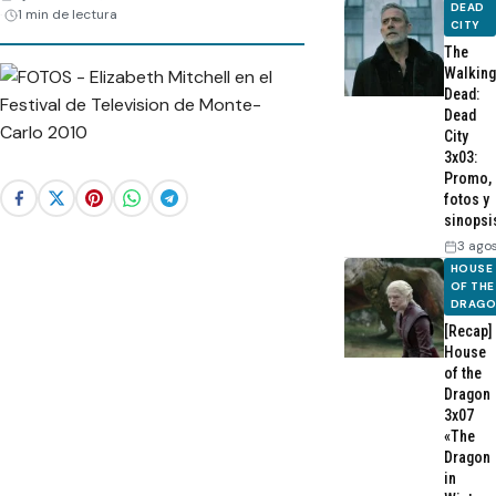
DEAD
1 min de lectura
CITY
The
Walking
Dead:
Dead
City
3x03:
Promo,
fotos y
sinopsi
3 ago
HOUSE
OF THE
DRAG
[Recap]
House
of the
Dragon
3x07
«The
Dragon
in