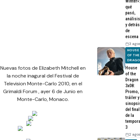
Winter»:
qué
pasó,
análisis
y detrás
de
escena
3 ago
HOUSE
OF THE
DRAG
Nuevas fotos de Elizabeth Mitchell en
House
of the
la noche inagural del Festival de
Dragon
Television Monte-Carlo 2010, en el
3x08:
Grimaldi Forum , ayer 6 de Junio en
Promo,
tráiler y
Monte-Carlo, Monaco.
sinopsi
del final
de la
tempor
3
2 ago