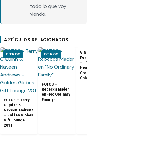
todo lo que voy
viendo.
ARTÍCULOS RELACIONADOS
VIDEO –
VIDEO –
OTROS
OTROS
Evangeline Lilly
Entrevista a
– L’Oreal
Matthew Fox 
Healthy Look
ArsenalTV
Creme Gloss
Color [HD]
FOTOS –
Rebecca Mader
en «No Ordinary
Family»
FOTOS – Terry
O’Quinn &
Naveen Andrews
– Golden Globes
Gift Lounge
2011