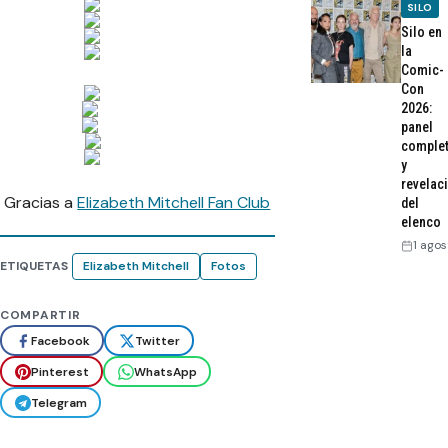
SILO
Silo en
la
Comic-
Con
2026:
panel
comple
y
revelac
Gracias a
Elizabeth Mitchell Fan Club
del
elenco
1 agos
ETIQUETAS
Elizabeth Mitchell
Fotos
COMPARTIR
Facebook
Twitter
Pinterest
WhatsApp
Telegram