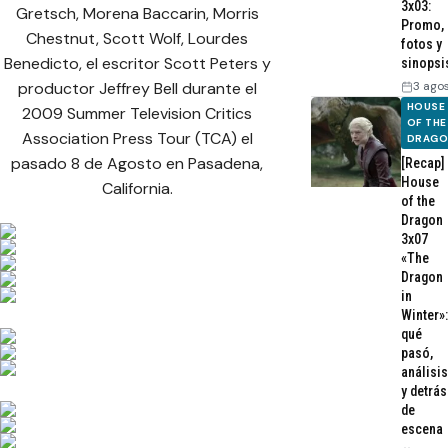
3x03:
Gretsch, Morena Baccarin, Morris
Promo,
Chestnut, Scott Wolf, Lourdes
fotos y
Benedicto, el escritor Scott Peters y
sinopsi
productor Jeffrey Bell durante el
3 ago
HOUSE
2009 Summer Television Critics
OF THE
Association Press Tour (TCA) el
DRAG
pasado 8 de Agosto en Pasadena,
[Recap]
House
California.
of the
Dragon
3x07
«The
Dragon
in
Winter»:
qué
pasó,
análisis
y detrás
de
escena