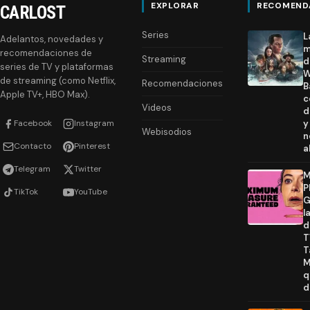
EXPLORAR
RECOMEND
CARLOST
Series
L
Adelantos, novedades y
m
recomendaciones de
Streaming
d
series de TV y plataformas
W
de streaming (como Netflix,
Recomendaciones
B
Apple TV+, HBO Max).
c
Videos
d
Facebook
Instagram
y
Webisodios
n
Contacto
Pinterest
a
Telegram
Twitter
M
P
TikTok
YouTube
G
l
d
T
T
M
q
d