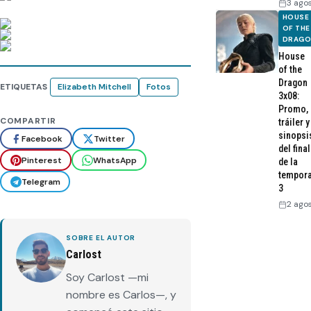
3 ago
HOUSE
OF THE
DRAG
House
of the
Dragon
ETIQUETAS
Elizabeth Mitchell
Fotos
3x08:
Promo,
COMPARTIR
tráiler y
sinopsi
Facebook
Twitter
del final
Pinterest
WhatsApp
de la
tempor
Telegram
3
2 ago
SOBRE EL AUTOR
Carlost
Soy Carlost —mi
nombre es Carlos—, y