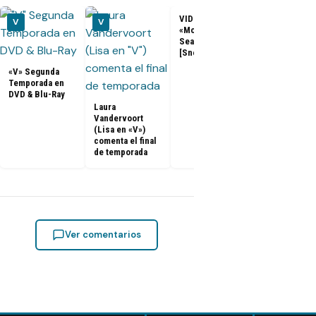
VIDEOS – V 2x10
V
V
V
«Mother’s Day»
Season Finale
[Sneak Peeks]
«V» Segunda
Temporada en
DVD & Blu-Ray
Laura
FOTOS
Vandervoort
Promocional
(Lisa en «V»)
– V 2x10
comenta el final
«Mother’s Da
de temporada
[Season Fina
Ver comentarios