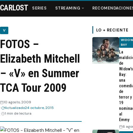
CARLOST
SERIES
STREAMING
RECOMENDACIONE
LO + RECIENTE
V
FOTOS –
WIDOW
Series
BAY
La
Elizabeth Mitchell
maldici
Streaming
de
Widow’s
– «V» en Summer
Bay:
Recomendaciones
una
TCA Tour 2009
comedi
de
Videos
terror y
10 agosto, 2009
19
Actualizado
24 octubre, 2015
nomina
Webisodios
1 min de lectura
al
Emmy
6 ago