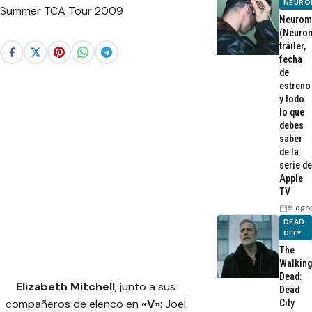
NEURO
Neurom
(Neurom
tráiler,
fecha
de
estreno
y todo
lo que
debes
saber
de la
serie de
Apple
TV
5 ago
DEAD
CITY
The
Walking
Dead:
Elizabeth Mitchell
, junto a sus
Dead
compañeros de elenco en
«V»
: Joel
City