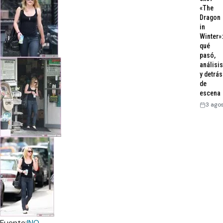
«The
Dragon
in
Winter»:
qué
pasó,
análisis
y detrás
de
escena
3 ago
Fuente:
INO