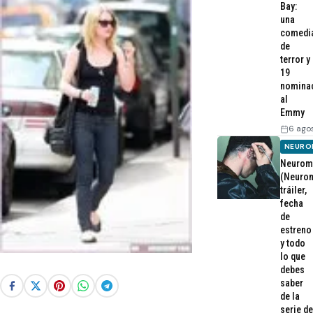
Bay:
una
comedi
de
terror y
19
nomina
al
Emmy
6 ago
NEURO
Neurom
(Neurom
tráiler,
fecha
de
estreno
y todo
lo que
debes
saber
de la
serie de