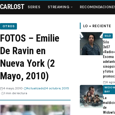
CARLOST
SERIES
STREAMING
RECOMENDACIONE
LO + RECIENTE
OTROS
FOTOS – Emilie
SILO
Series
Silo
3x07
De Ravin en
«Radio»
Streaming
Escena
Nueva York (2
adelant
sinopsi
Recomendaciones
y fotos
Mayo, 2010)
promoc
Videos
6 ago
WIDOW
4 mayo, 2010
Actualizado
24 octubre, 2015
BAY
1 min de lectura
Webisodios
La
maldici
de
Widow’s