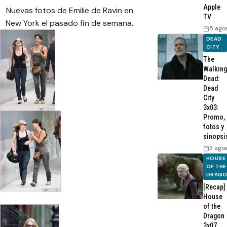
Apple
Nuevas fotos de Emilie de Ravin en
TV
New York el pasado fin de semana.
5 ago
DEAD
CITY
The
Walking
Dead:
Dead
City
3x03:
Promo,
fotos y
sinopsi
3 ago
HOUSE
OF THE
DRAG
[Recap]
House
of the
Dragon
3x07