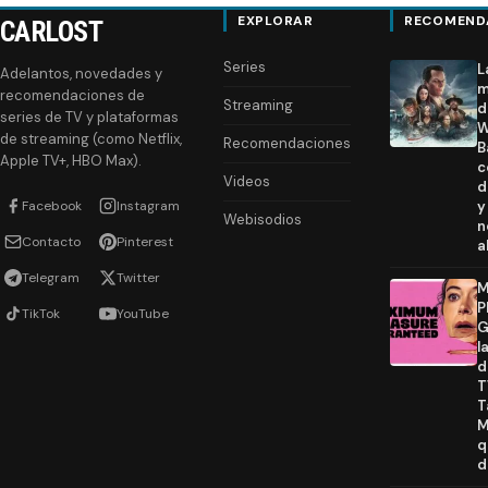
EXPLORAR
RECOMEND
CARLOST
Series
L
Adelantos, novedades y
m
recomendaciones de
Streaming
d
series de TV y plataformas
W
de streaming (como Netflix,
Recomendaciones
B
Apple TV+, HBO Max).
c
Videos
d
Facebook
Instagram
y
Webisodios
n
Contacto
Pinterest
a
Telegram
Twitter
M
P
TikTok
YouTube
G
l
d
T
T
M
q
d