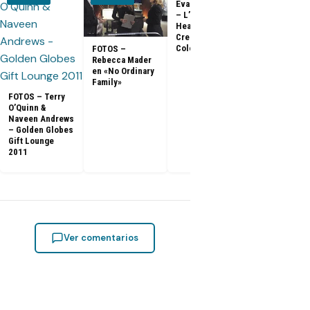
Evangeline Lilly
Entrevista a
– L’Oreal
Matthew Fox 
Healthy Look
ArsenalTV
Creme Gloss
Color [HD]
FOTOS –
Rebecca Mader
en «No Ordinary
Family»
FOTOS – Terry
O’Quinn &
Naveen Andrews
– Golden Globes
Gift Lounge
2011
Ver comentarios