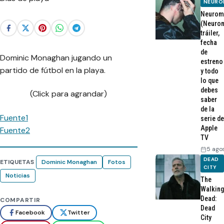
NEURO
Neurom
(Neurom
tráiler,
fecha
de
Dominic Monaghan jugando un
estreno
partido de fútbol en la playa.
y todo
lo que
debes
(Click para agrandar)
saber
de la
Fuente1
serie de
Apple
Fuente2
TV
5 ago
DEAD
ETIQUETAS
Dominic Monaghan
Fotos
CITY
Noticias
The
Walking
Dead:
COMPARTIR
Dead
Facebook
Twitter
City