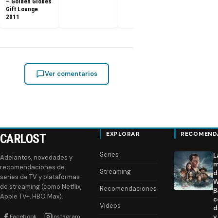
– Golden Globes
Gift Lounge
2011
Ver comentarios
EXPLORAR
RECOMEND
CARLOST
Series
L
Adelantos, novedades y
m
recomendaciones de
Streaming
d
series de TV y plataformas
W
de streaming (como Netflix,
Recomendaciones
B
Apple TV+, HBO Max).
c
Videos
d
Facebook
Instagram
y