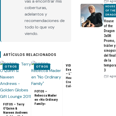
vas a encontrar mis
3 ago
HOUSE
coberturas,
OF THE
adelantos y
DRAG
recomendaciones de
House
of the
todo lo que voy
Dragon
viendo.
3x08:
Promo,
tráiler y
sinopsi
ARTÍCULOS RELACIONADOS
del final
de la
tempor
VIDEO –
VIDEO –
OTROS
OTROS
Evangeline Lilly
Entrevista a
3
– L’Oreal
Matthew Fox 
2 ago
Healthy Look
ArsenalTV
Creme Gloss
Color [HD]
FOTOS –
Rebecca Mader
en «No Ordinary
Family»
FOTOS – Terry
O’Quinn &
Naveen Andrews