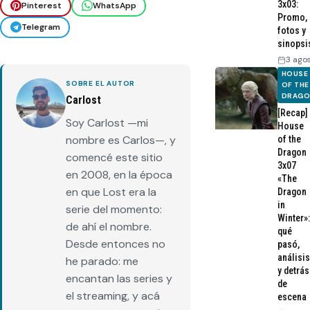
3x03:
Pinterest
WhatsApp
Promo,
Telegram
fotos y
sinopsi
3 ago
HOUSE
SOBRE EL AUTOR
OF THE
DRAG
Carlost
[Recap]
Soy Carlost —mi
House
nombre es Carlos—, y
of the
Dragon
comencé este sitio
3x07
en 2008, en la época
«The
en que Lost era la
Dragon
in
serie del momento:
Winter»:
de ahí el nombre.
qué
Desde entonces no
pasó,
análisis
he parado: me
y detrás
encantan las series y
de
el streaming, y acá
escena