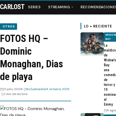
CARLOST
SERIES
STREAMING
RECOMENDACIONE
LO + RECIENTE
OTROS
FOTOS HQ –
WIDOW
Series
BAY
La
Dominic
maldici
Streaming
de
Widow’s
Monaghan, Dias
Bay:
Recomendaciones
una
de playa
comedi
de
Videos
terror y
21 julio, 2008
Actualizado
24 octubre, 2015
19
1 min de lectura
nomina
Webisodios
al
Emmy
6 ago