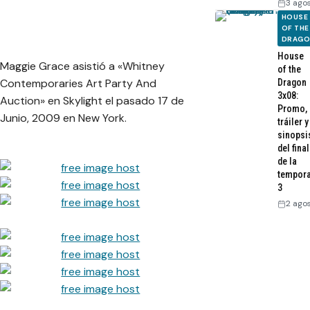
3 ago
HOUSE
OF THE
DRAG
House
Maggie Grace asistió a «Whitney
of the
Contemporaries Art Party And
Dragon
3x08:
Auction» en Skylight el pasado 17 de
Promo,
Junio, 2009 en New York.
tráiler y
sinopsi
del final
de la
tempor
3
2 ago