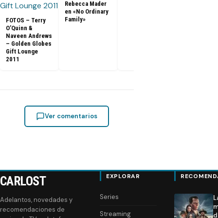
Rebecca Mader
en «No Ordinary
Family»
FOTOS – Terry
O’Quinn &
Naveen Andrews
– Golden Globes
Gift Lounge
2011
Ver comentarios
EXPLORAR
RECOMEND
CARLOST
Series
L
Adelantos, novedades y
m
recomendaciones de
Streaming
d