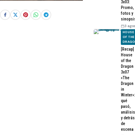
3x03:
Promo,
fotos y
sinopsi
3 ago
HOUSE
OF THE
DRAG
[Recap]
House
of the
Dragon
3x07
«The
Dragon
in
Winter»:
qué
pasó,
análisis
y detrás
de
escena