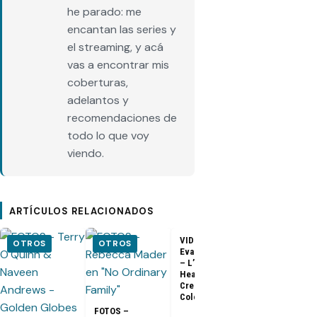
he parado: me
encantan las series y
el streaming, y acá
vas a encontrar mis
coberturas,
adelantos y
recomendaciones de
todo lo que voy
viendo.
ARTÍCULOS RELACIONADOS
VIDEO –
VIDEO –
OTROS
OTROS
Evangeline Lilly
Entrevista a
– L’Oreal
Matthew Fox 
Healthy Look
ArsenalTV
Creme Gloss
Color [HD]
FOTOS –