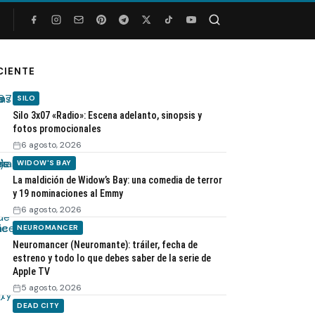
Buscar
CIENTE
SILO
Silo 3x07 «Radio»: Escena adelanto, sinopsis y
fotos promocionales
6 agosto, 2026
WIDOW'S BAY
La maldición de Widow’s Bay: una comedia de terror
y 19 nominaciones al Emmy
6 agosto, 2026
NEUROMANCER
Neuromancer (Neuromante): tráiler, fecha de
estreno y todo lo que debes saber de la serie de
Apple TV
5 agosto, 2026
DEAD CITY