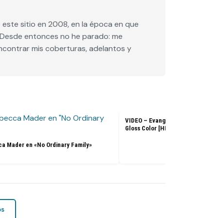
este sitio en 2008, en la época en que
e. Desde entonces no he parado: me
encontrar mis coberturas, adelantos y
VIDEO – Evangeline Lilly – L’Ore
Gloss Color [HD]
a Mader en «No Ordinary Family»
os