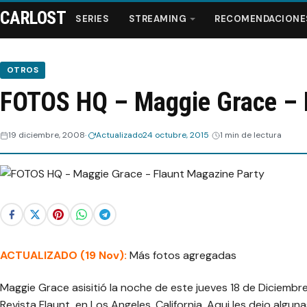
CARLOST
SERIES
STREAMING
RECOMENDACIONE
OTROS
FOTOS HQ – Maggie Grace – 
Series
19 diciembre, 2008
Actualizado
24 octubre, 2015
1 min de lectura
Streaming
Recomendaciones
Videos
ACTUALIZADO (19 Nov):
Webisodios
Más fotos agregadas
Maggie Grace asisitió la noche de este jueves 18 de Diciembre 
Revista Flaunt, en Los Angeles, California. Aqui les dejo algun