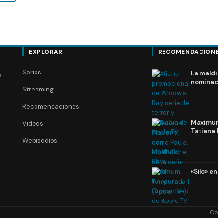
EXPLORAR
RECOMENDACION
Series
La maldi
s
nominac
Streaming
Recomendaciones
Maximum 
Videos
Tatiana 
Webisodios
«Silo» e
Co