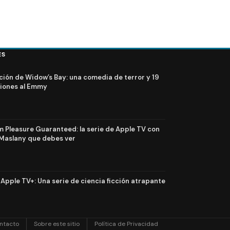
ES
ción de Widow’s Bay: una comedia de terror y 19
iones al Emmy
Pleasure Guaranteed: la serie de Apple TV con
Maslany que debes ver
n Apple TV+: Una serie de ciencia ficción atrapante
ntacto
Sobre este sitio
Política de Privacidad