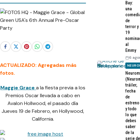
Bay:
una
comedi
de
terror y
19
nomina
al
Emmy
6 ago
ACTUALIZADO: Agregadas más
NEURO
fotos.
Neurom
(Neurom
tráiler,
Maggie Grace
a la fiesta previa a los
fecha
Premios Oscar llevada a cabo en
de
Avalon Hollwood, el pasado día
estreno
y todo
Jueves 19 de Febrero, en Hollywood,
lo que
California.
debes
saber
de la
serie de