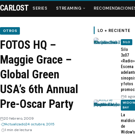
CARLOST
SERIES
STREAMING
RECOMENDACIONE
LO + RECIENTE
OTROS
FOTOS HQ –
SILO
Series
Silo
3x07
Maggie Grace –
«Radio»
Streaming
Escena
Global Green
adelant
sinopsi
Recomendaciones
y fotos
USA’s 6th Annual
promoc
Videos
6 ago
Pre-Oscar Party
WIDOW
BAY
Webisodios
La
20 febrero, 2009
maldici
Actualizado
24 octubre, 2015
de
1 min de lectura
Widow’s