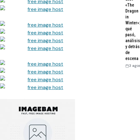
«The
Dragon
in
Winter»:
qué
pasó,
análisis
y detrás
de
escena
3 ago