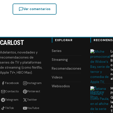
Ver comentarios
EXPLORAR
RECOMEND
CARLOST
Series
L
Adelantos, novedades y
d
recomendaciones de
Streaming
B
series de TV y plataformas
c
de streaming (como Netflix,
Recomendaciones
t
Apple TV+, HBO Max).
n
Videos
a
Facebook
Instagram
Webisodios
M
Contacto
Pinterest
P
G
Telegram
Twitter
l
A
TikTok
YouTube
T