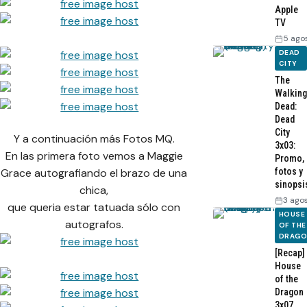
Apple
TV
5 ago
DEAD
CITY
The
Walking
Dead:
Dead
City
Y a continuación más Fotos MQ.
3x03:
En las primera foto vemos a Maggie
Promo,
fotos y
Grace autografiando el brazo de una
sinopsi
chica,
3 ago
que queria estar tatuada sólo con
HOUSE
autografos.
OF THE
DRAG
[Recap]
House
of the
Dragon
3x07