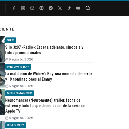
Buscar
CIENTE
SILO
Silo 3x07 «Radio»: Escena adelanto, sinopsis y
fotos promocionales
6 agosto, 2026
WIDOW'S BAY
La maldición de Widow’s Bay: una comedia de terror
y 19 nominaciones al Emmy
6 agosto, 2026
NEUROMANCER
Neuromancer (Neuromante): tráiler, fecha de
estreno y todo lo que debes saber de la serie de
Apple TV
5 agosto, 2026
DEAD CITY