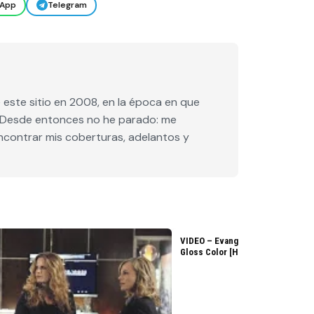
App
Telegram
este sitio en 2008, en la época en que
e. Desde entonces no he parado: me
encontrar mis coberturas, adelantos y
VIDEO – Evangeline Lilly – L’Ore
Gloss Color [HD]