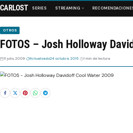
CARLOST
SERIES
STREAMING
RECOMENDACIONE
OTROS
FOTOS – Josh Holloway David
Series
11 julio, 2009
Actualizado
24 octubre, 2015
1 min de lectura
Streaming
Recomendaciones
Videos
Webisodios