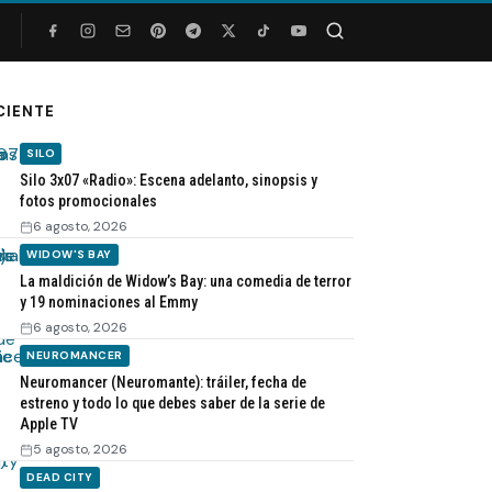
Buscar
CIENTE
SILO
Silo 3x07 «Radio»: Escena adelanto, sinopsis y
fotos promocionales
6 agosto, 2026
WIDOW'S BAY
La maldición de Widow’s Bay: una comedia de terror
y 19 nominaciones al Emmy
6 agosto, 2026
NEUROMANCER
Neuromancer (Neuromante): tráiler, fecha de
estreno y todo lo que debes saber de la serie de
Apple TV
5 agosto, 2026
DEAD CITY