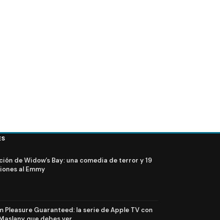
ES
ción de Widow’s Bay: una comedia de terror y 19
iones al Emmy
Pleasure Guaranteed: la serie de Apple TV con
Maslany que debes ver