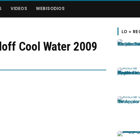
S
VIDEOS
WEBISODIOS
LO + RE
off Cool Water 2009