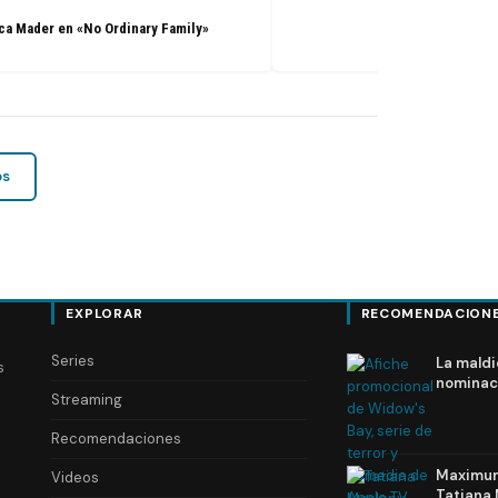
a Mader en «No Ordinary Family»
os
EXPLORAR
RECOMENDACION
Series
La maldi
s
nominac
Streaming
Recomendaciones
Maximum 
Videos
Tatiana 