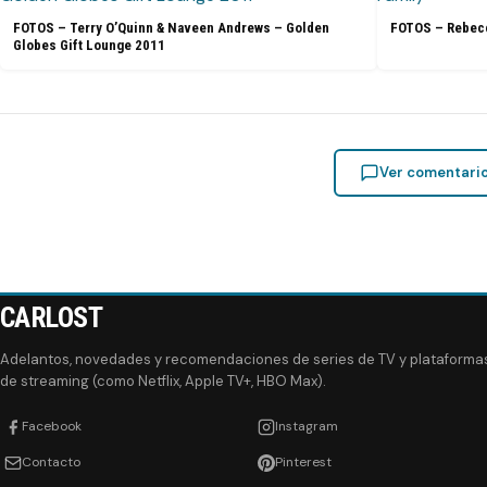
FOTOS – Terry O’Quinn & Naveen Andrews – Golden
FOTOS – Rebecc
Globes Gift Lounge 2011
Ver comentari
CARLOST
Adelantos, novedades y recomendaciones de series de TV y plataforma
de streaming (como Netflix, Apple TV+, HBO Max).
Facebook
Instagram
Contacto
Pinterest