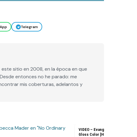
App
Telegram
este sitio en 2008, en la época en que
e. Desde entonces no he parado: me
encontrar mis coberturas, adelantos y
VIDEO – Evangeline Lilly – L’Ore
Gloss Color [HD]